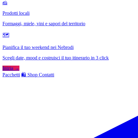
🧀
Prodotti locali
Formaggi, miele, vini e sapori del territorio
🗺
Pianifica il tuo weekend nei Nebrodi
Scegli date, mood e costruisci il tuo itinerario in 3 click
Inizia →
Pacchetti
🛍️ Shop
Contatti