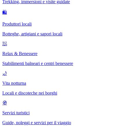
Trekking, immersioni e visite guidate
🛍
Produttori locali
Botteghe, artigiani e sapori locali
🧖
Relax & Benessere
Stabilimenti balneari e centri benessere
🌙
Vita notturna
Locali e discoteche nei borghi
🧭
Servizi turistici
Guide, noleggi e servizi per il viaggio