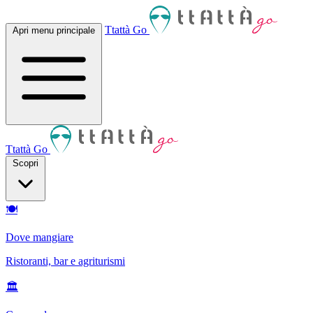
Ttattà Go
Apri menu principale
Ttattà Go
Scopri
🍽
Dove mangiare
Ristoranti, bar e agriturismi
🏛