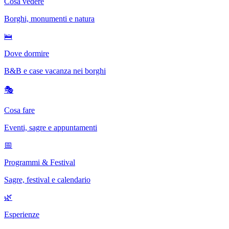
Cosa vedere
Borghi, monumenti e natura
🛌
Dove dormire
B&B e case vacanza nei borghi
🎭
Cosa fare
Eventi, sagre e appuntamenti
📅
Programmi & Festival
Sagre, festival e calendario
🌿
Esperienze