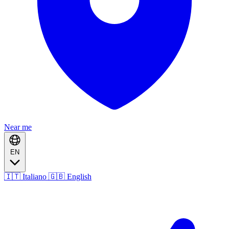
Near me
EN
🇮🇹 Italiano
🇬🇧 English