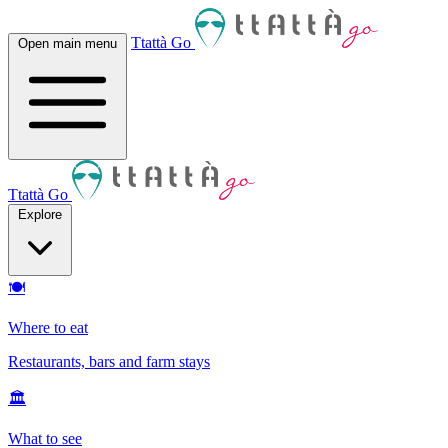
Ttattà Go
Open main menu
Ttattà Go
Explore
🍽
Where to eat
Restaurants, bars and farm stays
🏛
What to see