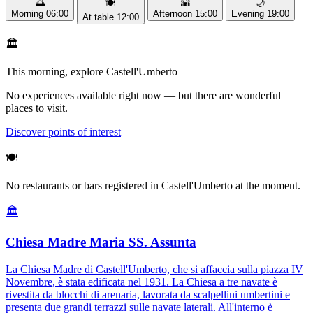
🌅
🍽️
🌇
🌙
Morning
06:00
Afternoon
15:00
Evening
19:00
At table
12:00
🏛️
This morning, explore Castell'Umberto
No experiences available right now — but there are wonderful
places to visit.
Discover points of interest
🍽️
No restaurants or bars registered in Castell'Umberto at the moment.
🏛️
Chiesa Madre Maria SS. Assunta
La Chiesa Madre di Castell'Umberto, che si affaccia sulla piazza IV
Novembre, è stata edificata nel 1931. La Chiesa a tre navate è
rivestita da blocchi di arenaria, lavorata da scalpellini umbertini e
presenta due grandi terrazzi sulle navate laterali. All'interno è