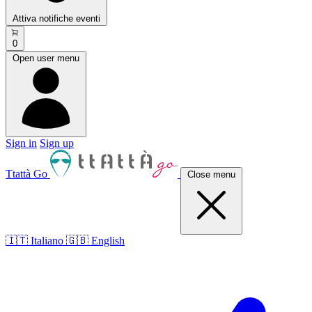
Attiva notifiche eventi
0
Open user menu
Sign in
Sign up
Ttattà Go
Close menu
🇮🇹 Italiano
🇬🇧 English