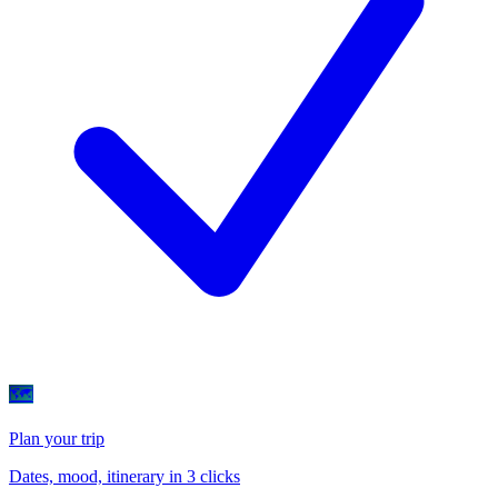
🗺
Plan your trip
Dates, mood, itinerary in 3 clicks