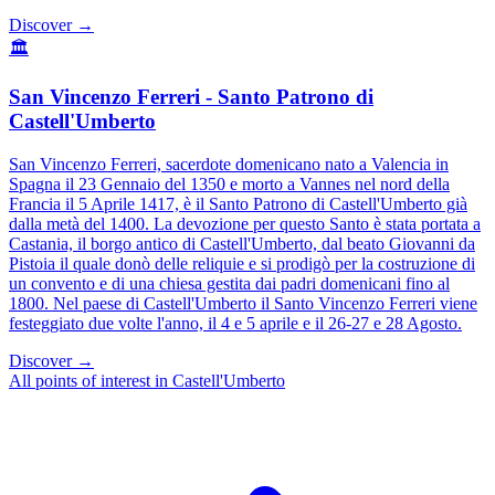
Discover →
🏛️
San Vincenzo Ferreri - Santo Patrono di
Castell'Umberto
San Vincenzo Ferreri, sacerdote domenicano nato a Valencia in
Spagna il 23 Gennaio del 1350 e morto a Vannes nel nord della
Francia il 5 Aprile 1417, è il Santo Patrono di Castell'Umberto già
dalla metà del 1400. La devozione per questo Santo è stata portata a
Castania, il borgo antico di Castell'Umberto, dal beato Giovanni da
Pistoia il quale donò delle reliquie e si prodigò per la costruzione di
un convento e di una chiesa gestita dai padri domenicani fino al
1800. Nel paese di Castell'Umberto il Santo Vincenzo Ferreri viene
festeggiato due volte l'anno, il 4 e 5 aprile e il 26-27 e 28 Agosto.
Discover →
All points of interest in Castell'Umberto