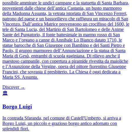
possibile ammirare le undici campane e la statuetta di Santa Barbara,
provenienti dalle chiese dell’antica Castania, un busto marmoreo
della Madonna Assunta, la vetrata istoriata di San Vincenzo Ferreri,
patrono del paese e un bassorilievo che raffigura un miracolo di San
Vincenzo. Dall’antica Matrice provengono un crocifisso del 1600, le
tele di Santa Lucia, del Martirio di San Bartolomeo e delle Anime
Sante del Purgatorio, il fonte battesimale in marmo rosso di San
Marco e l’organo a canne di Annibale Lo Bianco datato 1710, le
statue barocche di San Giuseppe con Bambino e dei Santi Pietro e
Paolo, il gruppo marmoreo dell’Annunciazione e la statua di Santa
Maria di Gesù, entrambi di scuola gaginiana. Di rilievo anche il
maestoso campanile, con copertura a piramide rivestita da maioliche
e l’Assunzione della Vergine, opera del pittore fiorentino Giuseppe
Francini, che sovrasta il presbiterio. La Chiesa è oggi dedicata a
Maria SS. Assunta.
Discover →
🏛️
Borgo Luigi
In contrada Sfaranda, nel comune di Castell'Umberto, si arriva a
Borgo Luigi, un piccolo e grazioso borgo antico adornato con
splendidi fiori.