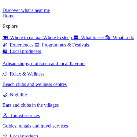
Discover what's near me
Home
Explore
🍽 Where to eat
🛌 Where to sleep
🏛 What to see
🎭 What to do
🌿 Experiences
📅 Programmes & Festivals
🛍 Local producers
Artisan shops, craftsmen and local flavours
🧖 Relax & Wellness
Beach clubs and wellness centres
🌙 Nightlife
Bars and clubs in the villages
🧭 Tourist services
Guides, rentals and travel services
🧀 Local products