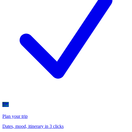
🗺
Plan your trip
Dates, mood, itinerary in 3 clicks