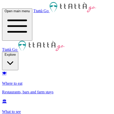
Ttattà Go
Open main menu
Ttattà Go
Explore
🍽
Where to eat
Restaurants, bars and farm stays
🏛
What to see