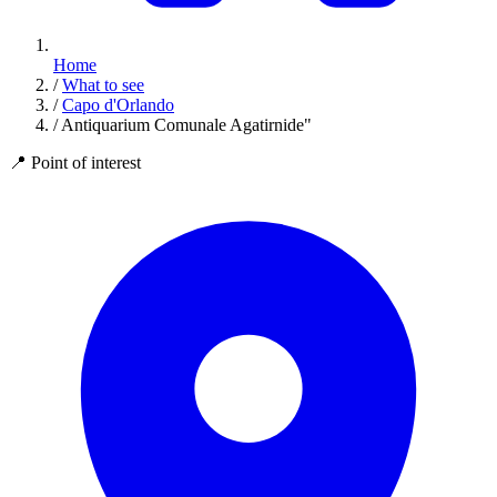
Home
/
What to see
/
Capo d'Orlando
/
Antiquarium Comunale Agatirnide"
📍
Point of interest