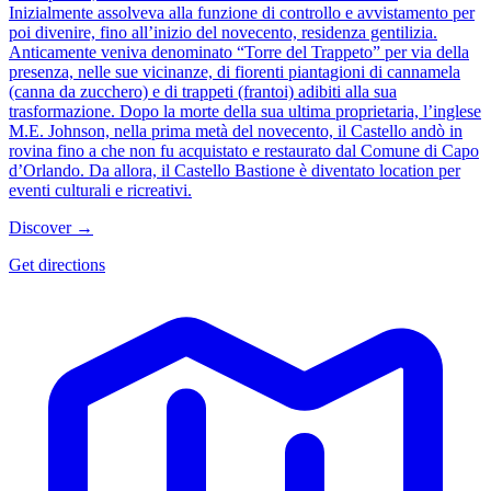
Inizialmente assolveva alla funzione di controllo e avvistamento per
poi divenire, fino all’inizio del novecento, residenza gentilizia.
Anticamente veniva denominato “Torre del Trappeto” per via della
presenza, nelle sue vicinanze, di fiorenti piantagioni di cannamela
(canna da zucchero) e di trappeti (frantoi) adibiti alla sua
trasformazione. Dopo la morte della sua ultima proprietaria, l’inglese
M.E. Johnson, nella prima metà del novecento, il Castello andò in
rovina fino a che non fu acquistato e restaurato dal Comune di Capo
d’Orlando. Da allora, il Castello Bastione è diventato location per
eventi culturali e ricreativi.
Discover →
Get directions