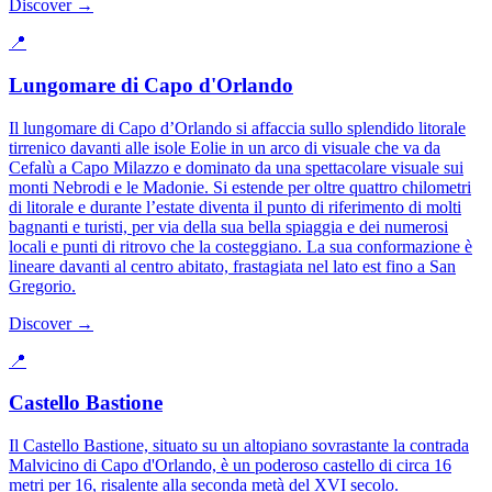
Discover →
📍
Lungomare di Capo d'Orlando
Il lungomare di Capo d’Orlando si affaccia sullo splendido litorale
tirrenico davanti alle isole Eolie in un arco di visuale che va da
Cefalù a Capo Milazzo e dominato da una spettacolare visuale sui
monti Nebrodi e le Madonie. Si estende per oltre quattro chilometri
di litorale e durante l’estate diventa il punto di riferimento di molti
bagnanti e turisti, per via della sua bella spiaggia e dei numerosi
locali e punti di ritrovo che la costeggiano. La sua conformazione è
lineare davanti al centro abitato, frastagiata nel lato est fino a San
Gregorio.
Discover →
📍
Castello Bastione
Il Castello Bastione, situato su un altopiano sovrastante la contrada
Malvicino di Capo d'Orlando, è un poderoso castello di circa 16
metri per 16, risalente alla seconda metà del XVI secolo.