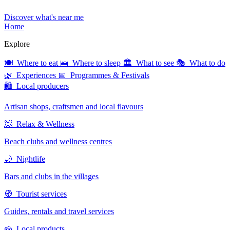
Discover what's near me
Home
Explore
🍽 Where to eat
🛌 Where to sleep
🏛 What to see
🎭 What to do
🌿 Experiences
📅 Programmes & Festivals
🛍 Local producers
Artisan shops, craftsmen and local flavours
🧖 Relax & Wellness
Beach clubs and wellness centres
🌙 Nightlife
Bars and clubs in the villages
🧭 Tourist services
Guides, rentals and travel services
🧀 Local products