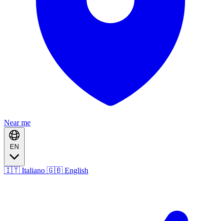
Near me
EN
🇮🇹 Italiano
🇬🇧 English