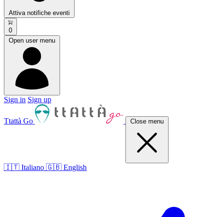
Attiva notifiche eventi
0
Open user menu
Sign in
Sign up
Ttattà Go
Close menu
🇮🇹 Italiano
🇬🇧 English