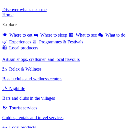
Discover what's near me
Home
Explore
🍽 Where to eat
🛌 Where to sleep
🏛 What to see
🎭 What to do
🌿 Experiences
📅 Programmes & Festivals
🛍 Local producers
Artisan shops, craftsmen and local flavours
🧖 Relax & Wellness
Beach clubs and wellness centres
🌙 Nightlife
Bars and clubs in the villages
🧭 Tourist services
Guides, rentals and travel services
🧀 Local products