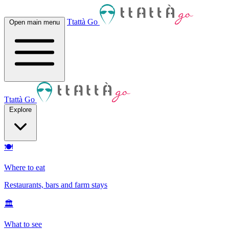
Ttattà Go
Open main menu
Ttattà Go
Explore
🍽
Where to eat
Restaurants, bars and farm stays
🏛
What to see