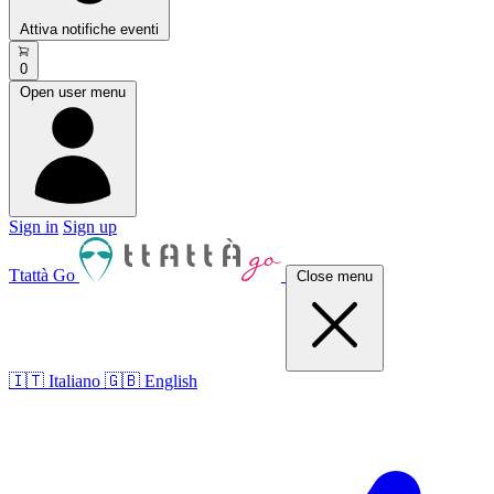
Attiva notifiche eventi
0
Open user menu
Sign in
Sign up
Ttattà Go
Close menu
🇮🇹 Italiano
🇬🇧 English