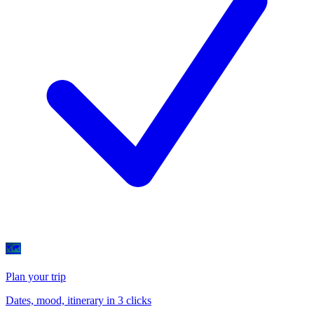
🗺
Plan your trip
Dates, mood, itinerary in 3 clicks