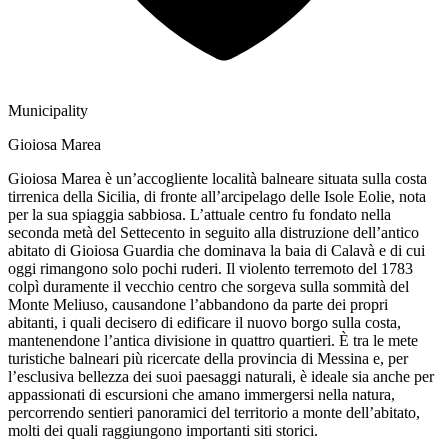
Municipality
Gioiosa Marea
Gioiosa Marea è un’accogliente località balneare situata sulla costa
tirrenica della Sicilia, di fronte all’arcipelago delle Isole Eolie, nota
per la sua spiaggia sabbiosa. L’attuale centro fu fondato nella
seconda metà del Settecento in seguito alla distruzione dell’antico
abitato di Gioiosa Guardia che dominava la baia di Calavà e di cui
oggi rimangono solo pochi ruderi. Il violento terremoto del 1783
colpì duramente il vecchio centro che sorgeva sulla sommità del
Monte Meliuso, causandone l’abbandono da parte dei propri
abitanti, i quali decisero di edificare il nuovo borgo sulla costa,
mantenendone l’antica divisione in quattro quartieri. È tra le mete
turistiche balneari più ricercate della provincia di Messina e, per
l’esclusiva bellezza dei suoi paesaggi naturali, è ideale sia anche per
appassionati di escursioni che amano immergersi nella natura,
percorrendo sentieri panoramici del territorio a monte dell’abitato,
molti dei quali raggiungono importanti siti storici.