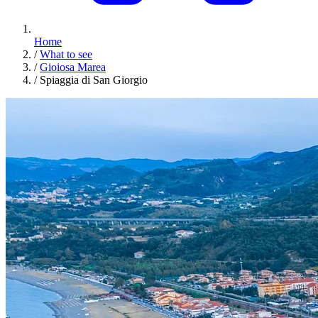
Home
/
What to see
/
Gioiosa Marea
/
Spiaggia di San Giorgio