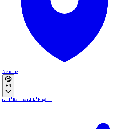
Near me
EN
🇮🇹 Italiano
🇬🇧 English