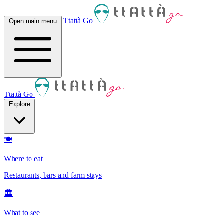
Ttattà Go
Open main menu
Ttattà Go
Explore
🍽
Where to eat
Restaurants, bars and farm stays
🏛
What to see