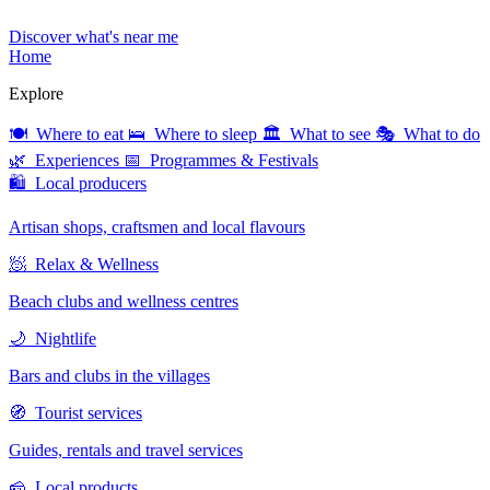
Discover what's near me
Home
Explore
🍽 Where to eat
🛌 Where to sleep
🏛 What to see
🎭 What to do
🌿 Experiences
📅 Programmes & Festivals
🛍 Local producers
Artisan shops, craftsmen and local flavours
🧖 Relax & Wellness
Beach clubs and wellness centres
🌙 Nightlife
Bars and clubs in the villages
🧭 Tourist services
Guides, rentals and travel services
🧀 Local products