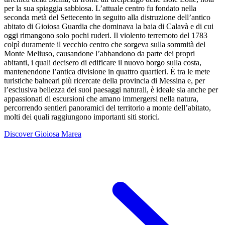
per la sua spiaggia sabbiosa. L’attuale centro fu fondato nella
seconda metà del Settecento in seguito alla distruzione dell’antico
abitato di Gioiosa Guardia che dominava la baia di Calavà e di cui
oggi rimangono solo pochi ruderi. Il violento terremoto del 1783
colpì duramente il vecchio centro che sorgeva sulla sommità del
Monte Meliuso, causandone l’abbandono da parte dei propri
abitanti, i quali decisero di edificare il nuovo borgo sulla costa,
mantenendone l’antica divisione in quattro quartieri. È tra le mete
turistiche balneari più ricercate della provincia di Messina e, per
l’esclusiva bellezza dei suoi paesaggi naturali, è ideale sia anche per
appassionati di escursioni che amano immergersi nella natura,
percorrendo sentieri panoramici del territorio a monte dell’abitato,
molti dei quali raggiungono importanti siti storici.
Discover Gioiosa Marea