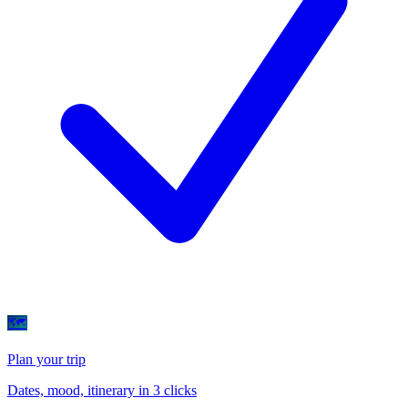
🗺
Plan your trip
Dates, mood, itinerary in 3 clicks