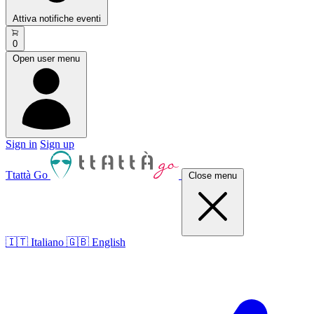
Attiva notifiche eventi
0
Open user menu
Sign in
Sign up
Ttattà Go
Close menu
🇮🇹 Italiano
🇬🇧 English