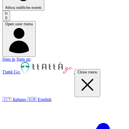
Attiva notifiche eventi
0
Open user menu
Sign in
Sign up
Ttattà Go
Close menu
🇮🇹 Italiano
🇬🇧 English