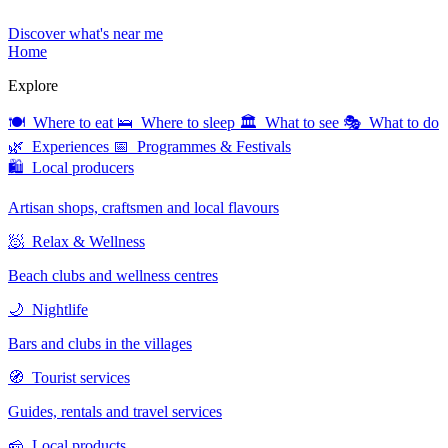
Discover what's near me
Home
Explore
🍽 Where to eat
🛌 Where to sleep
🏛 What to see
🎭 What to do
🌿 Experiences
📅 Programmes & Festivals
🛍 Local producers
Artisan shops, craftsmen and local flavours
🧖 Relax & Wellness
Beach clubs and wellness centres
🌙 Nightlife
Bars and clubs in the villages
🧭 Tourist services
Guides, rentals and travel services
🧀 Local products