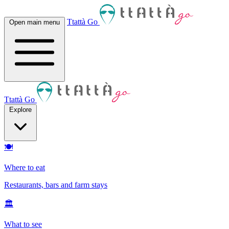
Ttattà Go
Open main menu
Ttattà Go
Explore
🍽
Where to eat
Restaurants, bars and farm stays
🏛
What to see