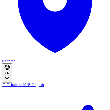
Near me
EN
🇮🇹 Italiano
🇬🇧 English