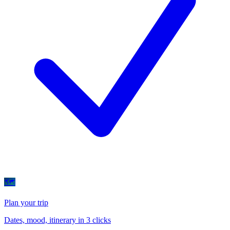
🗺
Plan your trip
Dates, mood, itinerary in 3 clicks