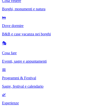
Cosa vedere
Borghi, monumenti e natura
🛌
Dove dormire
B&B e case vacanza nei borghi
🎭
Cosa fare
Eventi, sagre e appuntamenti
📅
Programmi & Festival
Sagre, festival e calendario
🌿
Esperienze