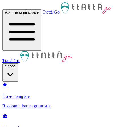
Ttattà Go
Apri menu principale
Ttattà Go
Scopri
🍽
Dove mangiare
Ristoranti, bar e agriturismi
🏛