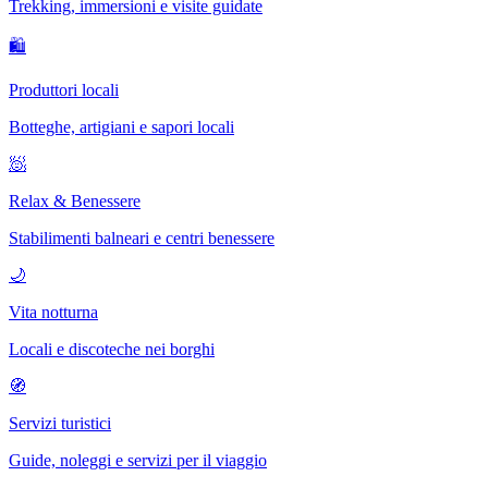
Trekking, immersioni e visite guidate
🛍
Produttori locali
Botteghe, artigiani e sapori locali
🧖
Relax & Benessere
Stabilimenti balneari e centri benessere
🌙
Vita notturna
Locali e discoteche nei borghi
🧭
Servizi turistici
Guide, noleggi e servizi per il viaggio