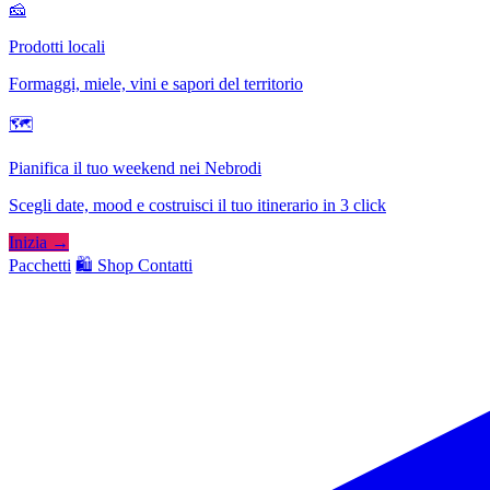
🧀
Prodotti locali
Formaggi, miele, vini e sapori del territorio
🗺
Pianifica il tuo weekend nei Nebrodi
Scegli date, mood e costruisci il tuo itinerario in 3 click
Inizia →
Pacchetti
🛍️ Shop
Contatti