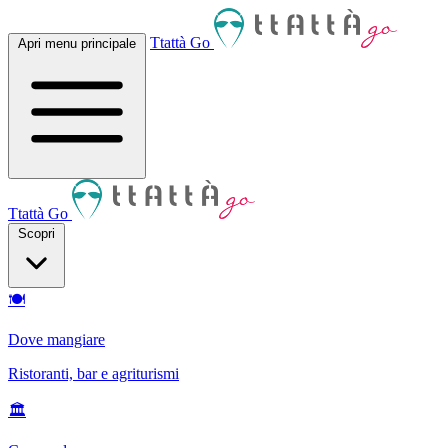
Ttattà Go
Apri menu principale
Ttattà Go
Scopri
🍽
Dove mangiare
Ristoranti, bar e agriturismi
🏛