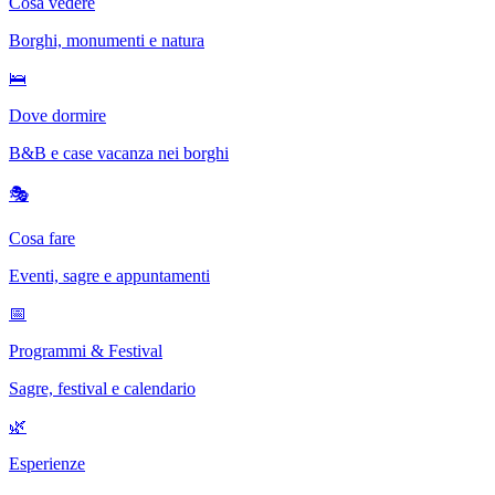
Cosa vedere
Borghi, monumenti e natura
🛌
Dove dormire
B&B e case vacanza nei borghi
🎭
Cosa fare
Eventi, sagre e appuntamenti
📅
Programmi & Festival
Sagre, festival e calendario
🌿
Esperienze