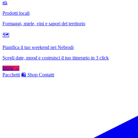
🧀
Prodotti locali
Formaggi, miele, vini e sapori del territorio
🗺
Pianifica il tuo weekend nei Nebrodi
Scegli date, mood e costruisci il tuo itinerario in 3 click
Inizia →
Pacchetti
🛍️ Shop
Contatti