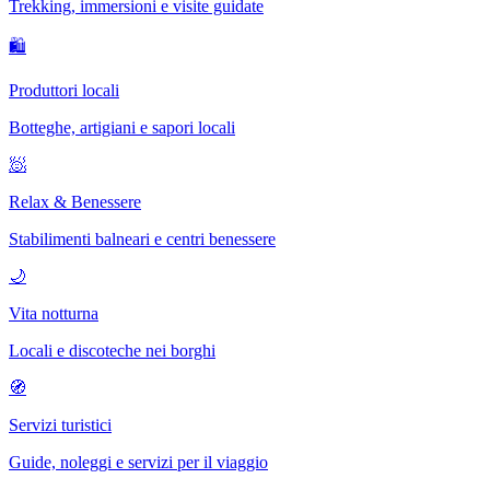
Trekking, immersioni e visite guidate
🛍
Produttori locali
Botteghe, artigiani e sapori locali
🧖
Relax & Benessere
Stabilimenti balneari e centri benessere
🌙
Vita notturna
Locali e discoteche nei borghi
🧭
Servizi turistici
Guide, noleggi e servizi per il viaggio