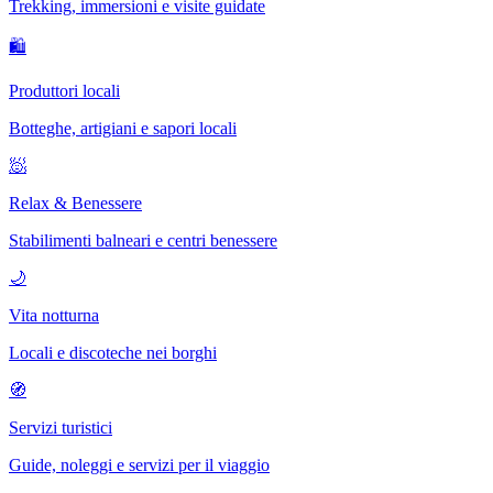
Trekking, immersioni e visite guidate
🛍
Produttori locali
Botteghe, artigiani e sapori locali
🧖
Relax & Benessere
Stabilimenti balneari e centri benessere
🌙
Vita notturna
Locali e discoteche nei borghi
🧭
Servizi turistici
Guide, noleggi e servizi per il viaggio