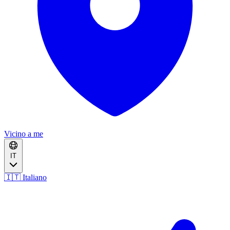
Vicino a me
IT
🇮🇹 Italiano