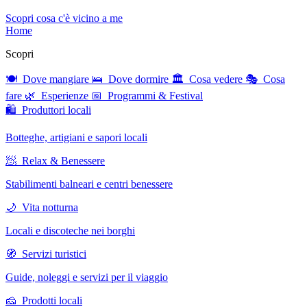
Scopri cosa c'è vicino a me
Home
Scopri
🍽 Dove mangiare
🛌 Dove dormire
🏛 Cosa vedere
🎭 Cosa
fare
🌿 Esperienze
📅 Programmi & Festival
🛍 Produttori locali
Botteghe, artigiani e sapori locali
🧖 Relax & Benessere
Stabilimenti balneari e centri benessere
🌙 Vita notturna
Locali e discoteche nei borghi
🧭 Servizi turistici
Guide, noleggi e servizi per il viaggio
🧀 Prodotti locali