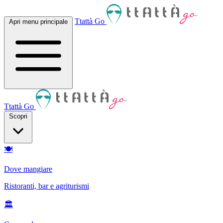
Ttattà Go
Apri menu principale
Ttattà Go
Scopri
🍽
Dove mangiare
Ristoranti, bar e agriturismi
🏛