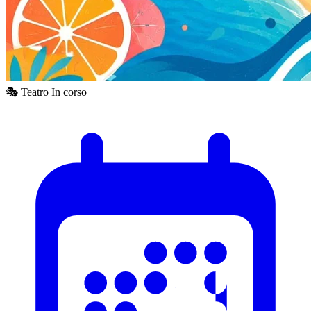
🎭 Teatro
In corso