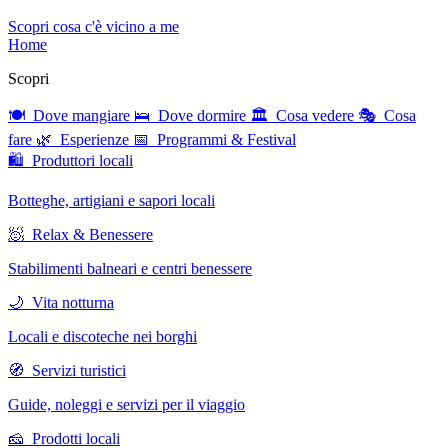
Scopri cosa c'è vicino a me
Home
Scopri
🍽 Dove mangiare
🛌 Dove dormire
🏛 Cosa vedere
🎭 Cosa
fare
🌿 Esperienze
📅 Programmi & Festival
🛍 Produttori locali
Botteghe, artigiani e sapori locali
🧖 Relax & Benessere
Stabilimenti balneari e centri benessere
🌙 Vita notturna
Locali e discoteche nei borghi
🧭 Servizi turistici
Guide, noleggi e servizi per il viaggio
🧀 Prodotti locali