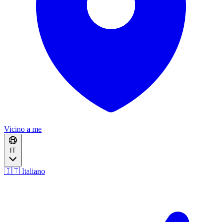
Vicino a me
IT
🇮🇹 Italiano