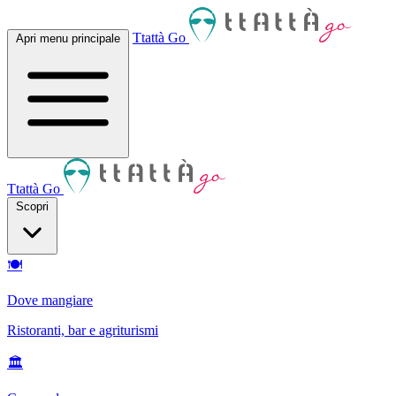
Ttattà Go
Apri menu principale
Ttattà Go
Scopri
🍽
Dove mangiare
Ristoranti, bar e agriturismi
🏛