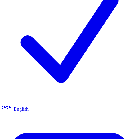
🇬🇧 English