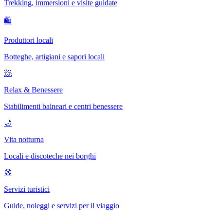
Trekking, immersioni e visite guidate
🛍
Produttori locali
Botteghe, artigiani e sapori locali
🧖
Relax & Benessere
Stabilimenti balneari e centri benessere
🌙
Vita notturna
Locali e discoteche nei borghi
🧭
Servizi turistici
Guide, noleggi e servizi per il viaggio