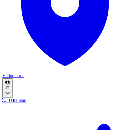
Vicino a me
IT
🇮🇹 Italiano