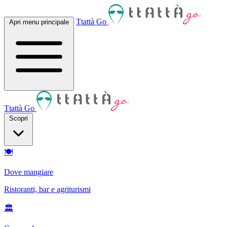
Ttattà Go
Apri menu principale
Ttattà Go
Scopri
🍽
Dove mangiare
Ristoranti, bar e agriturismi
🏛