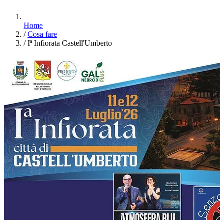
Home
/
Cosa fare
/
Iª Infiorata Castell'Umberto