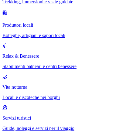
Trekking, immersioni e visite guidate
🛍
Produttori locali
Botteghe, artigiani e sapori locali
🧖
Relax & Benessere
Stabilimenti balneari e centri benessere
🌙
Vita notturna
Locali e discoteche nei borghi
🧭
Servizi turistici
Guide, noleggi e servizi per il viaggio