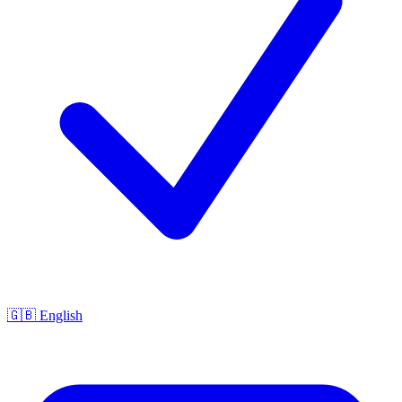
🇬🇧 English