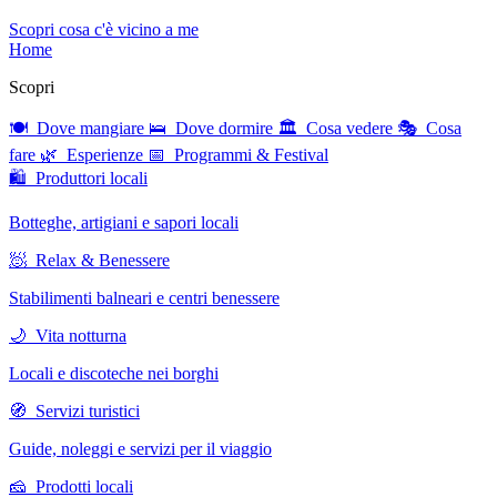
Scopri cosa c'è vicino a me
Home
Scopri
🍽 Dove mangiare
🛌 Dove dormire
🏛 Cosa vedere
🎭 Cosa
fare
🌿 Esperienze
📅 Programmi & Festival
🛍 Produttori locali
Botteghe, artigiani e sapori locali
🧖 Relax & Benessere
Stabilimenti balneari e centri benessere
🌙 Vita notturna
Locali e discoteche nei borghi
🧭 Servizi turistici
Guide, noleggi e servizi per il viaggio
🧀 Prodotti locali