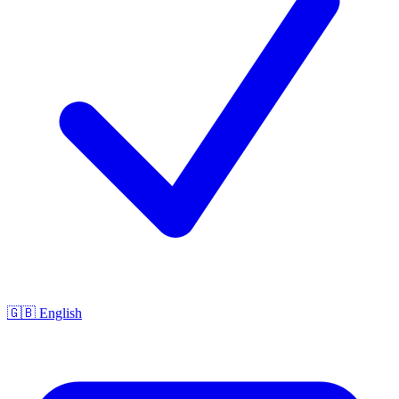
🇬🇧 English