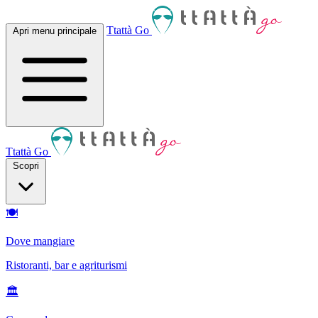
Ttattà Go
Apri menu principale
Ttattà Go
Scopri
🍽
Dove mangiare
Ristoranti, bar e agriturismi
🏛