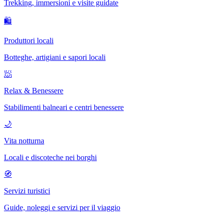
Trekking, immersioni e visite guidate
🛍
Produttori locali
Botteghe, artigiani e sapori locali
🧖
Relax & Benessere
Stabilimenti balneari e centri benessere
🌙
Vita notturna
Locali e discoteche nei borghi
🧭
Servizi turistici
Guide, noleggi e servizi per il viaggio