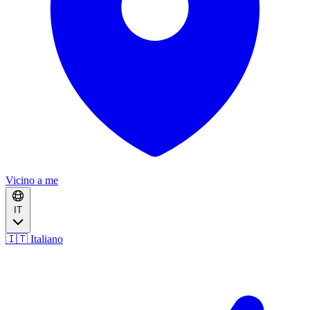
Vicino a me
IT
🇮🇹 Italiano