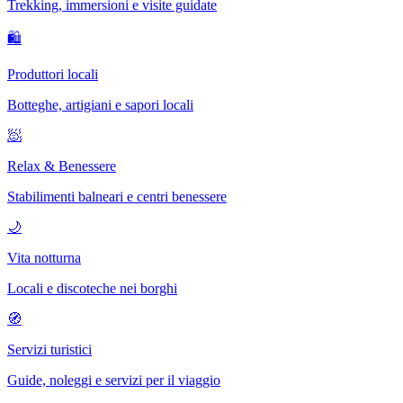
Trekking, immersioni e visite guidate
🛍
Produttori locali
Botteghe, artigiani e sapori locali
🧖
Relax & Benessere
Stabilimenti balneari e centri benessere
🌙
Vita notturna
Locali e discoteche nei borghi
🧭
Servizi turistici
Guide, noleggi e servizi per il viaggio