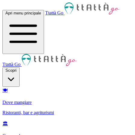
Ttattà Go
Apri menu principale
Ttattà Go
Scopri
🍽
Dove mangiare
Ristoranti, bar e agriturismi
🏛