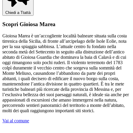
Chiedi a Ttattà
Scopri Gioiosa Marea
Gioiosa Marea è un’accogliente località balneare situata sulla costa
tirrenica della Sicilia, di fronte all’arcipelago delle Isole Eolie, nota
per la sua spiaggia sabbiosa. L’attuale centro fu fondato nella
seconda metà del Settecento in seguito alla distruzione dell’antico
abitato di Gioiosa Guardia che dominava la baia di Calavà e di cui
oggi rimangono solo pochi ruderi. Il violento terremoto del 1783
colpì duramente il vecchio centro che sorgeva sulla sommità del
Monte Meliuso, causandone l’abbandono da parte dei propri
abitanti, i quali decisero di edificare il nuovo borgo sulla costa,
mantenendone l’antica divisione in quattro quartieri. È tra le mete
turistiche balneari più ricercate della provincia di Messina e, per
l’esclusiva bellezza dei suoi paesaggi naturali, è ideale sia anche per
appassionati di escursioni che amano immergersi nella natura,
percorrendo sentieri panoramici del territorio a monte dell’abitato,
molti dei quali raggiungono importanti siti storici.
Vai al comune