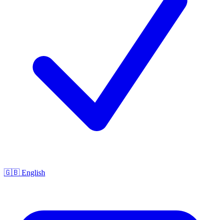
🇬🇧 English