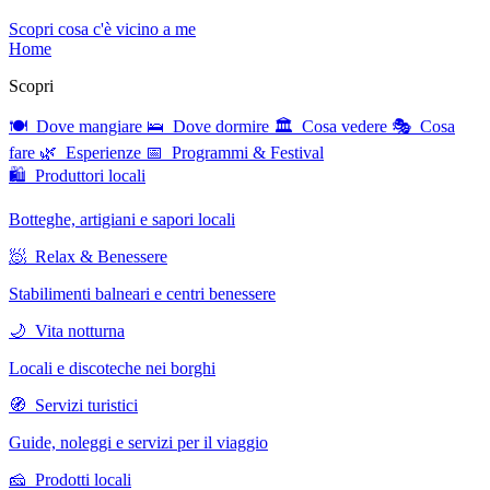
Scopri cosa c'è vicino a me
Home
Scopri
🍽 Dove mangiare
🛌 Dove dormire
🏛 Cosa vedere
🎭 Cosa
fare
🌿 Esperienze
📅 Programmi & Festival
🛍 Produttori locali
Botteghe, artigiani e sapori locali
🧖 Relax & Benessere
Stabilimenti balneari e centri benessere
🌙 Vita notturna
Locali e discoteche nei borghi
🧭 Servizi turistici
Guide, noleggi e servizi per il viaggio
🧀 Prodotti locali