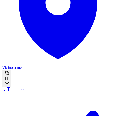
Vicino a me
IT
🇮🇹 Italiano