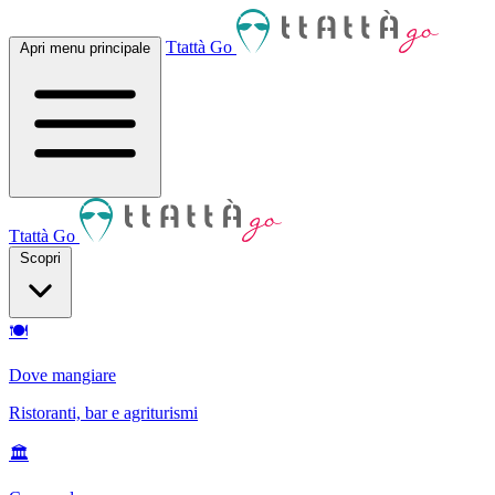
Ttattà Go
Apri menu principale
Ttattà Go
Scopri
🍽
Dove mangiare
Ristoranti, bar e agriturismi
🏛