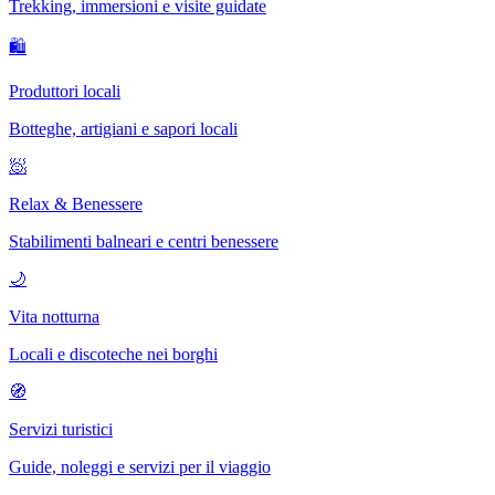
Trekking, immersioni e visite guidate
🛍
Produttori locali
Botteghe, artigiani e sapori locali
🧖
Relax & Benessere
Stabilimenti balneari e centri benessere
🌙
Vita notturna
Locali e discoteche nei borghi
🧭
Servizi turistici
Guide, noleggi e servizi per il viaggio