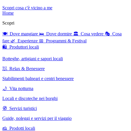
Scopri cosa c'è vicino a me
Home
Scopri
🍽 Dove mangiare
🛌 Dove dormire
🏛 Cosa vedere
🎭 Cosa
fare
🌿 Esperienze
📅 Programmi & Festival
🛍 Produttori locali
Botteghe, artigiani e sapori locali
🧖 Relax & Benessere
Stabilimenti balneari e centri benessere
🌙 Vita notturna
Locali e discoteche nei borghi
🧭 Servizi turistici
Guide, noleggi e servizi per il viaggio
🧀 Prodotti locali