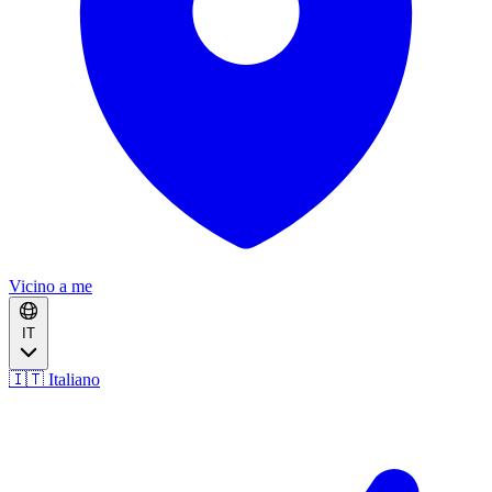
Vicino a me
IT
🇮🇹 Italiano