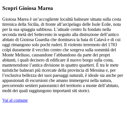
Scopri Gioiosa Marea
Gioiosa Marea è un’accogliente località balneare situata sulla costa
tirrenica della Sicilia, di fronte all’arcipelago delle Isole Eolie, nota
per la sua spiaggia sabbiosa. L’attuale centro fu fondato nella
seconda metà del Settecento in seguito alla distruzione dell’antico
abitato di Gioiosa Guardia che dominava la baia di Calavà e di cui
oggi rimangono solo pochi ruderi. Il violento terremoto del 1783
colpì duramente il vecchio centro che sorgeva sulla sommità del
Monte Meliuso, causandone l’abbandono da parte dei propri
abitanti, i quali decisero di edificare il nuovo borgo sulla costa,
mantenendone l’antica divisione in quattro quartieri. È tra le mete
turistiche balneari più ricercate della provincia di Messina e, per
l’esclusiva bellezza dei suoi paesaggi naturali, è ideale sia anche per
appassionati di escursioni che amano immergersi nella natura,
percorrendo sentieri panoramici del territorio a monte dell’abitato,
molti dei quali raggiungono importanti siti storici.
Vai al comune