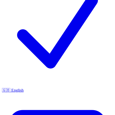
🇬🇧 English