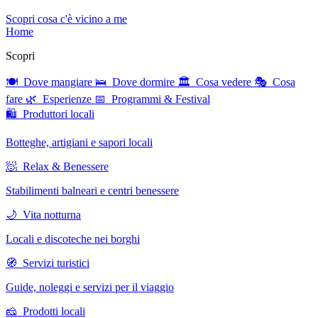
Scopri cosa c'è vicino a me
Home
Scopri
🍽 Dove mangiare
🛌 Dove dormire
🏛 Cosa vedere
🎭 Cosa
fare
🌿 Esperienze
📅 Programmi & Festival
🛍 Produttori locali
Botteghe, artigiani e sapori locali
🧖 Relax & Benessere
Stabilimenti balneari e centri benessere
🌙 Vita notturna
Locali e discoteche nei borghi
🧭 Servizi turistici
Guide, noleggi e servizi per il viaggio
🧀 Prodotti locali