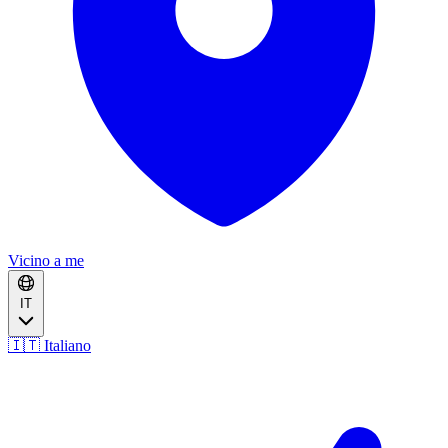
Vicino a me
IT
🇮🇹 Italiano