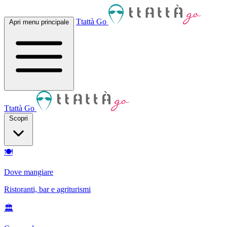
Ttattà Go
Apri menu principale
Ttattà Go
Scopri
🍽
Dove mangiare
Ristoranti, bar e agriturismi
🏛