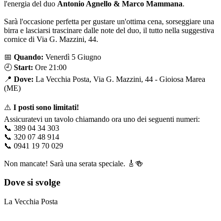
l'energia del duo
Antonio Agnello & Marco Mammana
.
Sarà l'occasione perfetta per gustare un'ottima cena, sorseggiare una
birra e lasciarsi trascinare dalle note del duo, il tutto nella suggestiva
cornice di Via G. Mazzini, 44.
📅
Quando:
Venerdì 5 Giugno
🕘
Start:
Ore 21:00
📍
Dove:
La Vecchia Posta, Via G. Mazzini, 44 - Gioiosa Marea
(ME)
⚠️
I posti sono limitati!
Assicuratevi un tavolo chiamando ora uno dei seguenti numeri:
📞 389 04 34 303
📞 320 07 48 914
📞 0941 19 70 029
Non mancate! Sarà una serata speciale. 🎸🍻
Dove si svolge
La Vecchia Posta