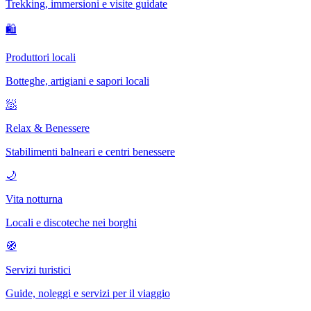
Trekking, immersioni e visite guidate
🛍
Produttori locali
Botteghe, artigiani e sapori locali
🧖
Relax & Benessere
Stabilimenti balneari e centri benessere
🌙
Vita notturna
Locali e discoteche nei borghi
🧭
Servizi turistici
Guide, noleggi e servizi per il viaggio