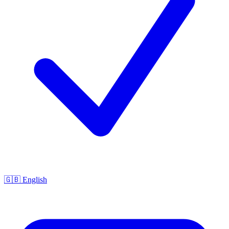
🇬🇧 English