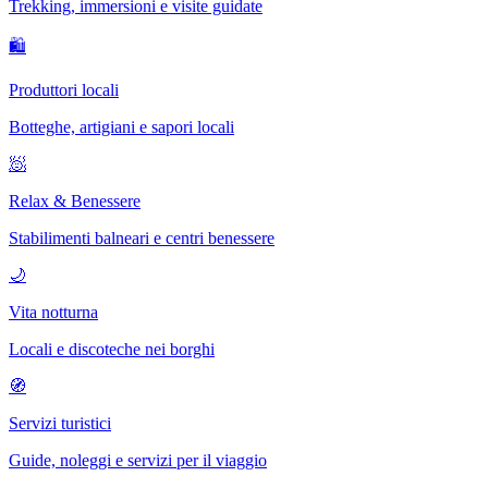
Trekking, immersioni e visite guidate
🛍
Produttori locali
Botteghe, artigiani e sapori locali
🧖
Relax & Benessere
Stabilimenti balneari e centri benessere
🌙
Vita notturna
Locali e discoteche nei borghi
🧭
Servizi turistici
Guide, noleggi e servizi per il viaggio