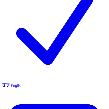
🇬🇧 English