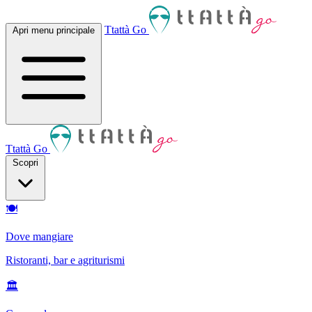
Ttattà Go
Apri menu principale
Ttattà Go
Scopri
🍽
Dove mangiare
Ristoranti, bar e agriturismi
🏛