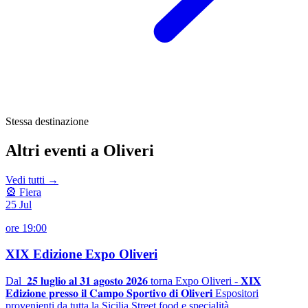
Stessa destinazione
Altri eventi a Oliveri
Vedi tutti →
🎡 Fiera
25
Jul
ore 19:00
XIX Edizione Expo Oliveri
Dal 𝟐𝟓 𝐥𝐮𝐠𝐥𝐢𝐨 𝐚𝐥 𝟑𝟏 𝐚𝐠𝐨𝐬𝐭𝐨 𝟐𝟎𝟐𝟔 torna Expo Oliveri - 𝐗𝐈𝐗
𝐄𝐝𝐢𝐳𝐢𝐨𝐧𝐞 𝐩𝐫𝐞𝐬𝐬𝐨 𝐢𝐥 𝐂𝐚𝐦𝐩𝐨 𝐒𝐩𝐨𝐫𝐭𝐢𝐯𝐨 𝐝𝐢 𝐎𝐥𝐢𝐯𝐞𝐫𝐢 Espositori
provenienti da tutta la Sicilia Street food e specialità