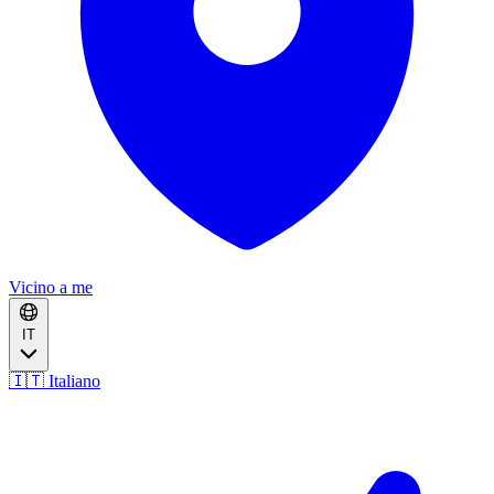
Vicino a me
IT
🇮🇹 Italiano