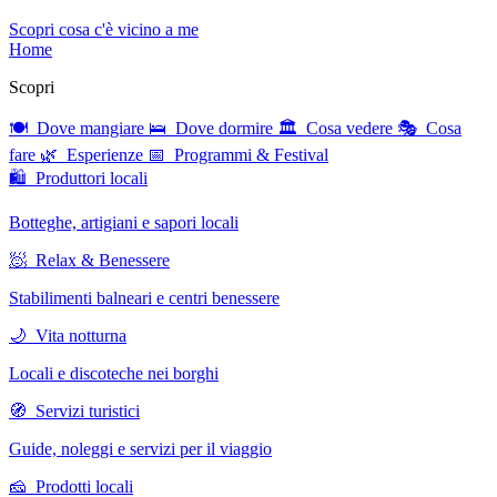
Scopri cosa c'è vicino a me
Home
Scopri
🍽 Dove mangiare
🛌 Dove dormire
🏛 Cosa vedere
🎭 Cosa
fare
🌿 Esperienze
📅 Programmi & Festival
🛍 Produttori locali
Botteghe, artigiani e sapori locali
🧖 Relax & Benessere
Stabilimenti balneari e centri benessere
🌙 Vita notturna
Locali e discoteche nei borghi
🧭 Servizi turistici
Guide, noleggi e servizi per il viaggio
🧀 Prodotti locali