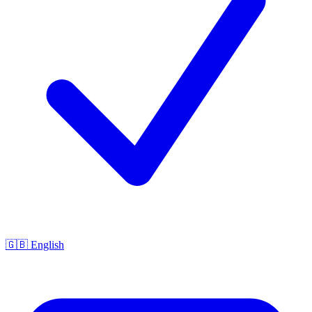
🇬🇧 English