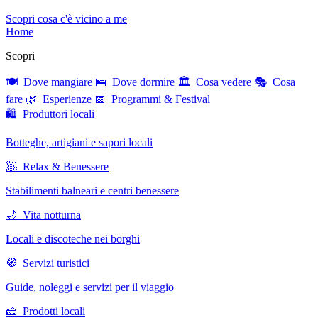
Scopri cosa c'è vicino a me
Home
Scopri
🍽 Dove mangiare
🛌 Dove dormire
🏛 Cosa vedere
🎭 Cosa
fare
🌿 Esperienze
📅 Programmi & Festival
🛍 Produttori locali
Botteghe, artigiani e sapori locali
🧖 Relax & Benessere
Stabilimenti balneari e centri benessere
🌙 Vita notturna
Locali e discoteche nei borghi
🧭 Servizi turistici
Guide, noleggi e servizi per il viaggio
🧀 Prodotti locali