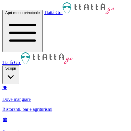
Ttattà Go
Apri menu principale
Ttattà Go
Scopri
🍽
Dove mangiare
Ristoranti, bar e agriturismi
🏛