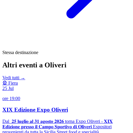
Stessa destinazione
Altri eventi a Oliveri
Vedi tutti →
🎡 Fiera
25
Jul
ore 19:00
XIX Edizione Expo Oliveri
Dal 𝟐𝟓 𝐥𝐮𝐠𝐥𝐢𝐨 𝐚𝐥 𝟑𝟏 𝐚𝐠𝐨𝐬𝐭𝐨 𝟐𝟎𝟐𝟔 torna Expo Oliveri - 𝐗𝐈𝐗
𝐄𝐝𝐢𝐳𝐢𝐨𝐧𝐞 𝐩𝐫𝐞𝐬𝐬𝐨 𝐢𝐥 𝐂𝐚𝐦𝐩𝐨 𝐒𝐩𝐨𝐫𝐭𝐢𝐯𝐨 𝐝𝐢 𝐎𝐥𝐢𝐯𝐞𝐫𝐢 Espositori
provenienti da tutta la Sicilia Street food e specialità