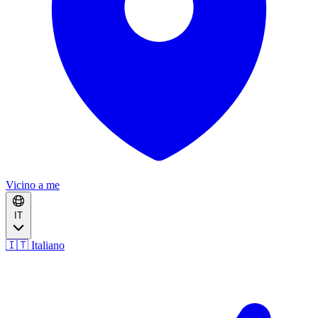
Vicino a me
IT
🇮🇹 Italiano