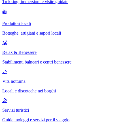
Trekking, immersioni e visite guidate
🛍
Produttori locali
Botteghe, artigiani e sapori locali
🧖
Relax & Benessere
Stabilimenti balneari e centri benessere
🌙
Vita notturna
Locali e discoteche nei borghi
🧭
Servizi turistici
Guide, noleggi e servizi per il viaggio