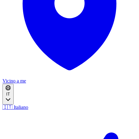
Vicino a me
IT
🇮🇹 Italiano