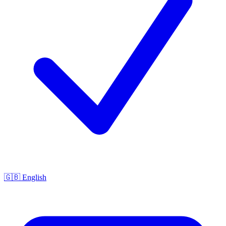
🇬🇧 English