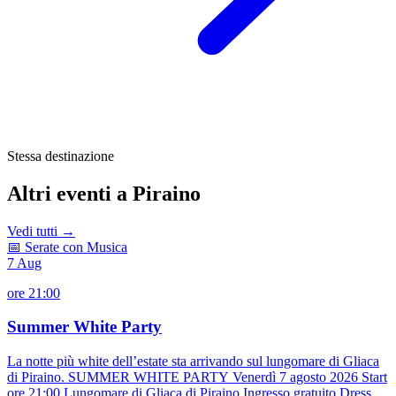
Stessa destinazione
Altri eventi a Piraino
Vedi tutti →
📅 Serate con Musica
7
Aug
ore 21:00
Summer White Party
La notte più white dell’estate sta arrivando sul lungomare di Gliaca
di Piraino. SUMMER WHITE PARTY Venerdì 7 agosto 2026 Start
ore 21:00 Lungomare di Gliaca di Piraino Ingresso gratuito Dress