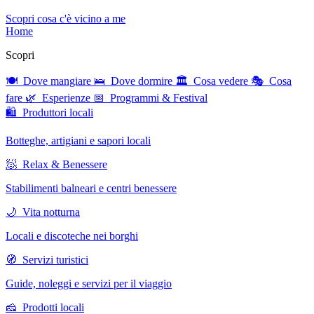
Scopri cosa c'è vicino a me
Home
Scopri
🍽 Dove mangiare
🛌 Dove dormire
🏛 Cosa vedere
🎭 Cosa
fare
🌿 Esperienze
📅 Programmi & Festival
🛍 Produttori locali
Botteghe, artigiani e sapori locali
🧖 Relax & Benessere
Stabilimenti balneari e centri benessere
🌙 Vita notturna
Locali e discoteche nei borghi
🧭 Servizi turistici
Guide, noleggi e servizi per il viaggio
🧀 Prodotti locali