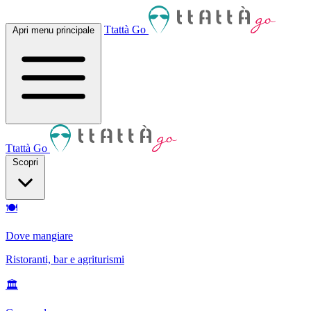
Ttattà Go
Apri menu principale
Ttattà Go
Scopri
🍽
Dove mangiare
Ristoranti, bar e agriturismi
🏛