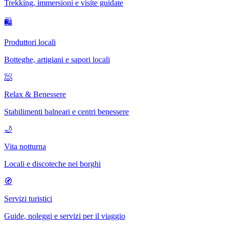
Trekking, immersioni e visite guidate
🛍
Produttori locali
Botteghe, artigiani e sapori locali
🧖
Relax & Benessere
Stabilimenti balneari e centri benessere
🌙
Vita notturna
Locali e discoteche nei borghi
🧭
Servizi turistici
Guide, noleggi e servizi per il viaggio