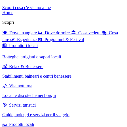
Scopri cosa c'è vicino a me
Home
Scopri
🍽 Dove mangiare
🛌 Dove dormire
🏛 Cosa vedere
🎭 Cosa
fare
🌿 Esperienze
📅 Programmi & Festival
🛍 Produttori locali
Botteghe, artigiani e sapori locali
🧖 Relax & Benessere
Stabilimenti balneari e centri benessere
🌙 Vita notturna
Locali e discoteche nei borghi
🧭 Servizi turistici
Guide, noleggi e servizi per il viaggio
🧀 Prodotti locali