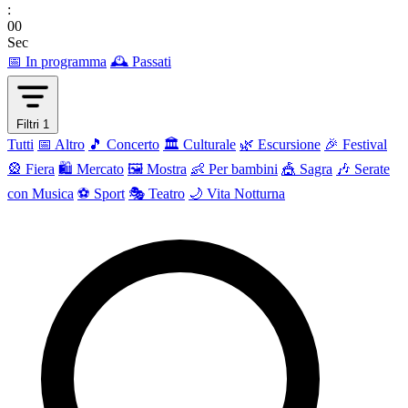
:
00
Sec
📅 In programma
🕰 Passati
Filtri
1
Tutti
📅 Altro
🎵 Concerto
🏛️ Culturale
🌿 Escursione
🎉 Festival
🎡 Fiera
🛍️ Mercato
🖼 Mostra
👶 Per bambini
🎪 Sagra
🎶 Serate
con Musica
⚽ Sport
🎭 Teatro
🌙 Vita Notturna