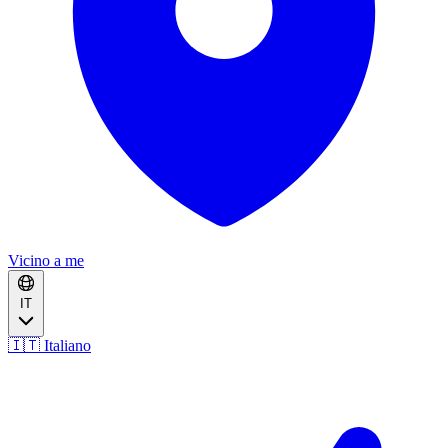
Vicino a me
IT
🇮🇹 Italiano