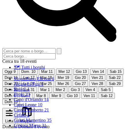
Cerca tra 18 eventi
🗺 Tutti i borghi
Oggi
9
Dom.
10
Mar
11
Mer
12
Gio
13
Ven
14
Sab
15
Dom
16
Lun
17
Mar
18
Mer
19
Gio
20
Ven
21
Sab
22
Montalbano Elicona
6
Dom
23
Alcara Li Fusi
Lun
24
Mar
1
25
Mer
26
Gio
27
Ven
28
Sab
29
Basicò
1
Dom
30
Lun
31
Mar
1
Mer
2
Gio
3
Ven
4
Sab
5
Brolo
33
Dom
6
Lun
7
Mar
8
Mer
9
Gio
10
Ven
11
Sab
12
Capo d'Orlando
14
Dom
13
Capri Leone
10
Castell'Umberto
21
Cefalù
1
Galati Mamertino
35
Lista
Mappa
Gioiosa Marea
31
Domani
Domani
1 evento