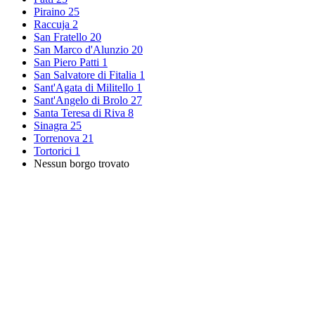
Piraino
25
Raccuja
2
San Fratello
20
San Marco d'Alunzio
20
San Piero Patti
1
San Salvatore di Fitalia
1
Sant'Agata di Militello
1
Sant'Angelo di Brolo
27
Santa Teresa di Riva
8
Sinagra
25
Torrenova
21
Tortorici
1
Nessun borgo trovato