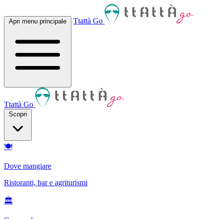
Ttattà Go
Apri menu principale
Ttattà Go
Scopri
🍽
Dove mangiare
Ristoranti, bar e agriturismi
🏛