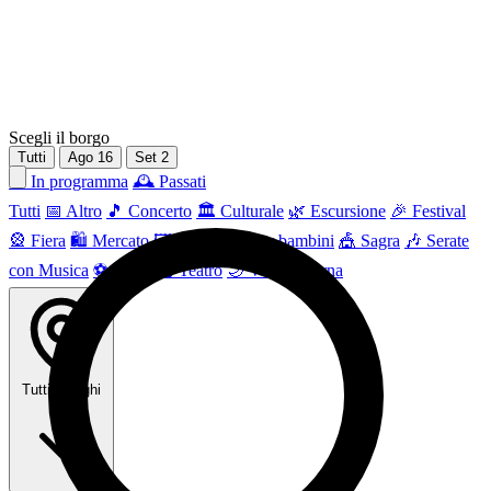
Scegli il borgo
Tutti
Ago
16
Set
2
📅 In programma
🕰 Passati
Tutti
📅 Altro
🎵 Concerto
🏛️ Culturale
🌿 Escursione
🎉 Festival
🎡 Fiera
🛍️ Mercato
🖼 Mostra
👶 Per bambini
🎪 Sagra
🎶 Serate
con Musica
⚽ Sport
🎭 Teatro
🌙 Vita Notturna
Tutti i borghi