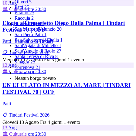
Oliveri
5
10
Aug
Patti
25
🏛️ Culturale
ore 20:30
Piraino
25
Raccuja
2
Elogio all'imperfetto Diego Dalla Palma | Tindari
San Fratello
20
Festival 70 | OFF
San Marco d'Alunzio
20
San Piero Patti
1
San Salvatore di Fitalia
1
Patti · Santuario di Tindari
Sant'Agata di Militello
1
Sant'Angelo di Brolo
27
📋 Tindari Festival 2026
Santa Teresa di Riva
8
Mercoledì 12 Agosto
Fra 3 giorni
1 evento
Sinagra
25
12
Aug
Torrenova
21
🏛️ Culturale
ore 20:30
Tortorici
1
Nessun borgo trovato
UN ULULATO IN MEZZO AL MARE | TINDARI
FESTIVAL 70 | OFF
Patti
📋 Tindari Festival 2026
Giovedì 13 Agosto
Fra 4 giorni
1 evento
13
Aug
🏛️ Culturale
ore 20:30