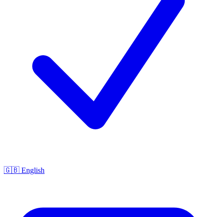
🇬🇧 English