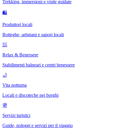
Trekking, immersioni e visite guidate
🛍
Produttori locali
Botteghe, artigiani e sapori locali
🧖
Relax & Benessere
Stabilimenti balneari e centri benessere
🌙
Vita notturna
Locali e discoteche nei borghi
🧭
Servizi turistici
Guide, noleggi e servizi per il viaggio