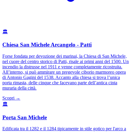
🏛️
Chiesa San Michele Arcangelo - Patti
Forse fondata per devozione dei marinai, la Chiesa di San Michele,
nel cuore del centro storico di Patti, risale ai primi anni del 1500. Un
incendio la distrusse nel 1911 e venne completamente ricostruita.
All’interno, si può ammirare un pregevole ciborio marmoreo opera
di Antonio Gagini del 1538. Accanto alla chiesa si trova l’unica
porta rimasta, delle cinque che facevano parte dell’antica cinta
muraria della città.
Scopri →
🏛️
Porta San Michele
Edificata tra il 1282 e il 1284 tipicamente in stile gotico per l'arco a