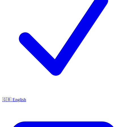
🇬🇧 English