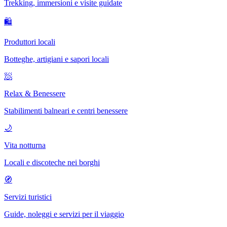
Trekking, immersioni e visite guidate
🛍
Produttori locali
Botteghe, artigiani e sapori locali
🧖
Relax & Benessere
Stabilimenti balneari e centri benessere
🌙
Vita notturna
Locali e discoteche nei borghi
🧭
Servizi turistici
Guide, noleggi e servizi per il viaggio