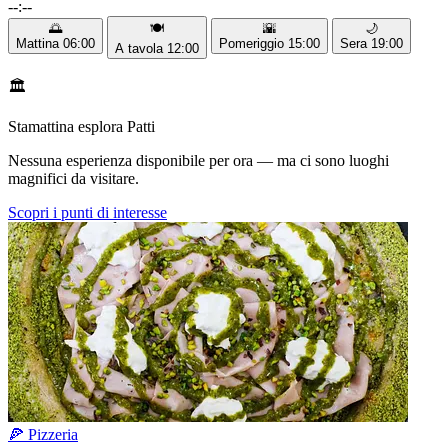
--:--
🌅
🍽️
🌇
🌙
Mattina
06:00
Pomeriggio
15:00
Sera
19:00
A tavola
12:00
🏛️
Stamattina esplora Patti
Nessuna esperienza disponibile per ora — ma ci sono luoghi
magnifici da visitare.
Scopri i punti di interesse
🍕 Pizzeria