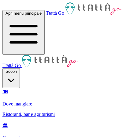
Ttattà Go
Apri menu principale
Ttattà Go
Scopri
🍽
Dove mangiare
Ristoranti, bar e agriturismi
🏛