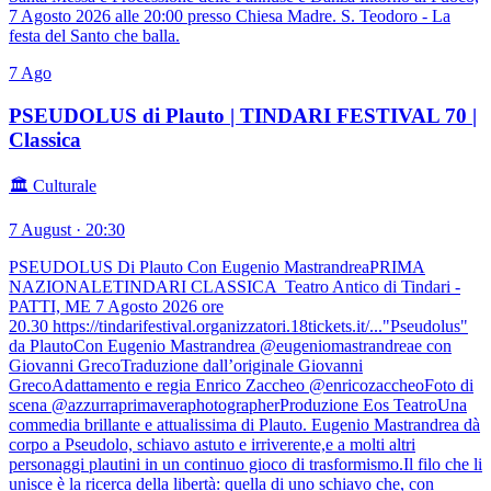
7 Agosto 2026 alle 20:00 presso Chiesa Madre. S. Teodoro - La
festa del Santo che balla.
7
Ago
PSEUDOLUS di Plauto | TINDARI FESTIVAL 70 |
Classica
🏛️ Culturale
7 August · 20:30
PSEUDOLUS Di Plauto Con Eugenio MastrandreaPRIMA
NAZIONALETINDARI CLASSICA Teatro Antico di Tindari -
PATTI, ME 7 Agosto 2026 ore
20.30 https://tindarifestival.organizzatori.18tickets.it/..."Pseudolus"
da PlautoCon Eugenio Mastrandrea @eugeniomastrandreae con
Giovanni GrecoTraduzione dall’originale Giovanni
GrecoAdattamento e regia Enrico Zaccheo @enricozaccheoFoto di
scena @azzurraprimaveraphotographerProduzione Eos TeatroUna
commedia brillante e attualissima di Plauto. Eugenio Mastrandrea dà
corpo a Pseudolo, schiavo astuto e irriverente,e a molti altri
personaggi plautini in un continuo gioco di trasformismo.Il filo che li
unisce è la ricerca della libertà: quella di uno schiavo che, con