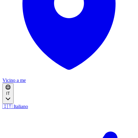
Vicino a me
IT
🇮🇹 Italiano