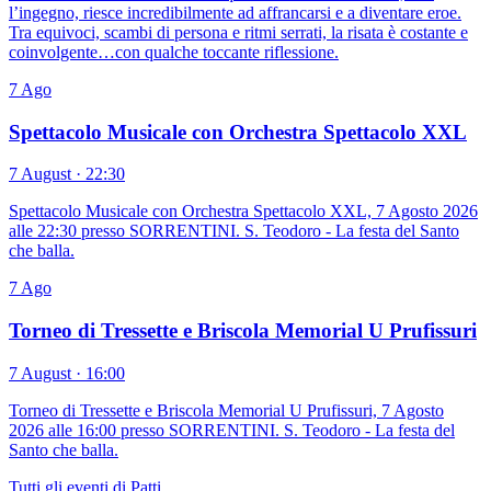
l’ingegno, riesce incredibilmente ad affrancarsi e a diventare eroe.
Tra equivoci, scambi di persona e ritmi serrati, la risata è costante e
coinvolgente…con qualche toccante riflessione.
7
Ago
Spettacolo Musicale con Orchestra Spettacolo XXL
7 August · 22:30
Spettacolo Musicale con Orchestra Spettacolo XXL, 7 Agosto 2026
alle 22:30 presso SORRENTINI. S. Teodoro - La festa del Santo
che balla.
7
Ago
Torneo di Tressette e Briscola Memorial U Prufissuri
7 August · 16:00
Torneo di Tressette e Briscola Memorial U Prufissuri, 7 Agosto
2026 alle 16:00 presso SORRENTINI. S. Teodoro - La festa del
Santo che balla.
Tutti gli eventi di Patti