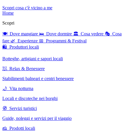
Scopri cosa c'è vicino a me
Home
Scopri
🍽 Dove mangiare
🛌 Dove dormire
🏛 Cosa vedere
🎭 Cosa
fare
🌿 Esperienze
📅 Programmi & Festival
🛍 Produttori locali
Botteghe, artigiani e sapori locali
🧖 Relax & Benessere
Stabilimenti balneari e centri benessere
🌙 Vita notturna
Locali e discoteche nei borghi
🧭 Servizi turistici
Guide, noleggi e servizi per il viaggio
🧀 Prodotti locali