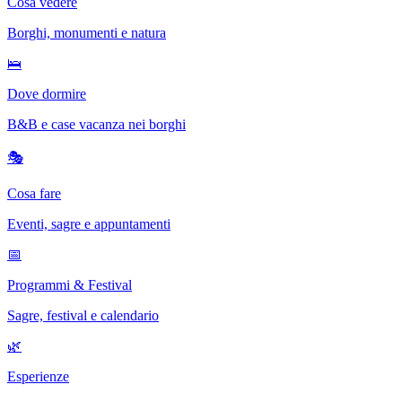
Cosa vedere
Borghi, monumenti e natura
🛌
Dove dormire
B&B e case vacanza nei borghi
🎭
Cosa fare
Eventi, sagre e appuntamenti
📅
Programmi & Festival
Sagre, festival e calendario
🌿
Esperienze