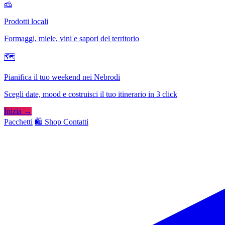
🧀
Prodotti locali
Formaggi, miele, vini e sapori del territorio
🗺
Pianifica il tuo weekend nei Nebrodi
Scegli date, mood e costruisci il tuo itinerario in 3 click
Inizia →
Pacchetti
🛍️ Shop
Contatti