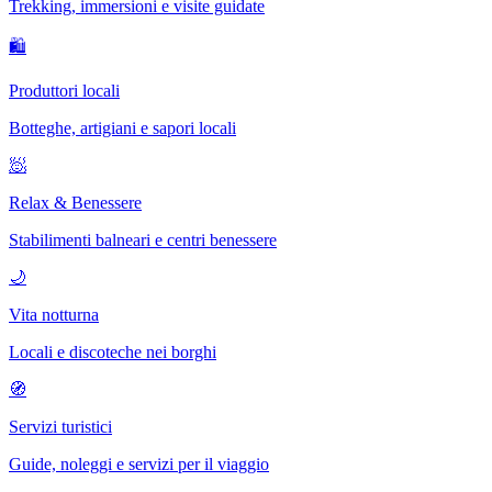
Trekking, immersioni e visite guidate
🛍
Produttori locali
Botteghe, artigiani e sapori locali
🧖
Relax & Benessere
Stabilimenti balneari e centri benessere
🌙
Vita notturna
Locali e discoteche nei borghi
🧭
Servizi turistici
Guide, noleggi e servizi per il viaggio