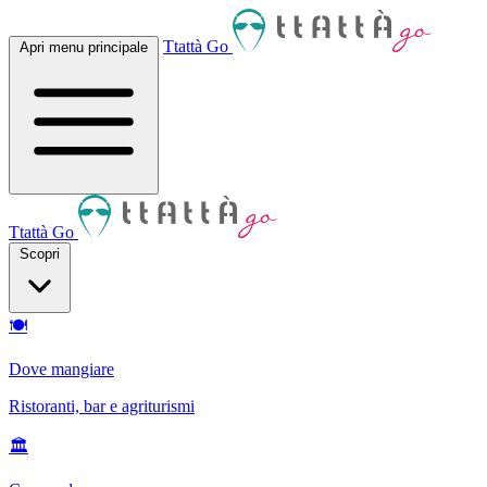
Ttattà Go
Apri menu principale
Ttattà Go
Scopri
🍽
Dove mangiare
Ristoranti, bar e agriturismi
🏛