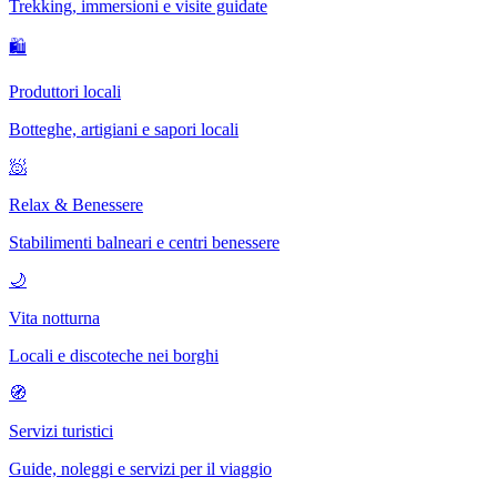
Trekking, immersioni e visite guidate
🛍
Produttori locali
Botteghe, artigiani e sapori locali
🧖
Relax & Benessere
Stabilimenti balneari e centri benessere
🌙
Vita notturna
Locali e discoteche nei borghi
🧭
Servizi turistici
Guide, noleggi e servizi per il viaggio