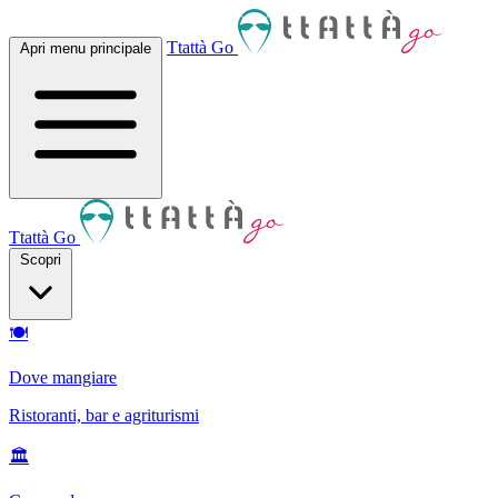
Ttattà Go
Apri menu principale
Ttattà Go
Scopri
🍽
Dove mangiare
Ristoranti, bar e agriturismi
🏛