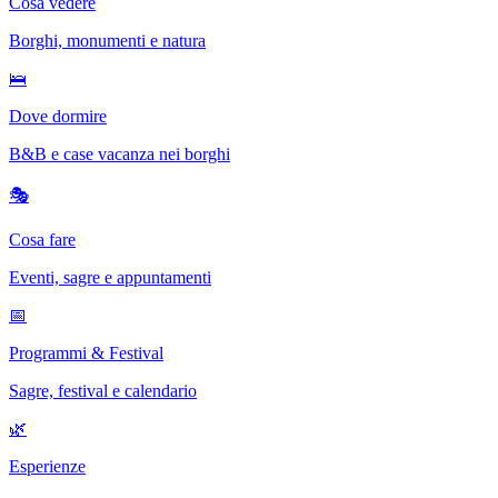
Cosa vedere
Borghi, monumenti e natura
🛌
Dove dormire
B&B e case vacanza nei borghi
🎭
Cosa fare
Eventi, sagre e appuntamenti
📅
Programmi & Festival
Sagre, festival e calendario
🌿
Esperienze