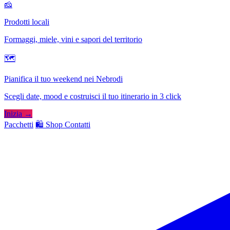
🧀
Prodotti locali
Formaggi, miele, vini e sapori del territorio
🗺
Pianifica il tuo weekend nei Nebrodi
Scegli date, mood e costruisci il tuo itinerario in 3 click
Inizia →
Pacchetti
🛍️ Shop
Contatti