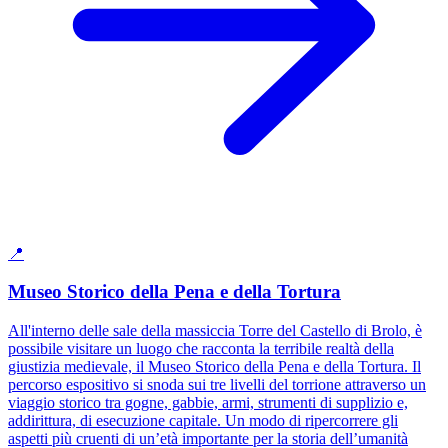
📍
Museo Storico della Pena e della Tortura
All'interno delle sale della massiccia Torre del Castello di Brolo, è
possibile visitare un luogo che racconta la terribile realtà della
giustizia medievale, il Museo Storico della Pena e della Tortura. Il
percorso espositivo si snoda sui tre livelli del torrione attraverso un
viaggio storico tra gogne, gabbie, armi, strumenti di supplizio e,
addirittura, di esecuzione capitale. Un modo di ripercorrere gli
aspetti più cruenti di un’età importante per la storia dell’umanità