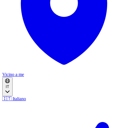
Vicino a me
IT
🇮🇹 Italiano