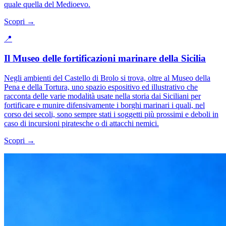
quale quella del Medioevo.
Scopri →
📍
Il Museo delle fortificazioni marinare della Sicilia
Negli ambienti del Castello di Brolo si trova, oltre al Museo della
Pena e della Tortura, uno spazio espositivo ed illustrativo che
racconta delle varie modalità usate nella storia dai Siciliani per
fortificare e munire difensivamente i borghi marinari i quali, nel
corso dei secoli, sono sempre stati i soggetti più prossimi e deboli in
caso di incursioni piratesche o di attacchi nemici.
Scopri →