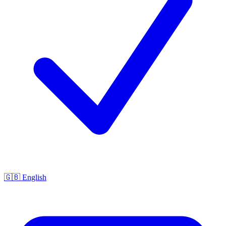
🇬🇧 English