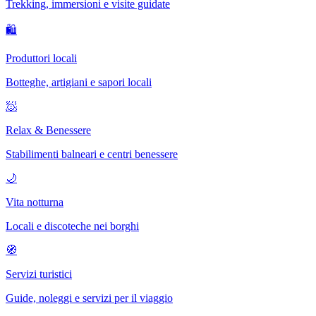
Trekking, immersioni e visite guidate
🛍
Produttori locali
Botteghe, artigiani e sapori locali
🧖
Relax & Benessere
Stabilimenti balneari e centri benessere
🌙
Vita notturna
Locali e discoteche nei borghi
🧭
Servizi turistici
Guide, noleggi e servizi per il viaggio