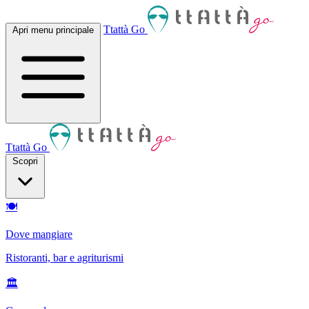
Ttattà Go
Apri menu principale
Ttattà Go
Scopri
🍽
Dove mangiare
Ristoranti, bar e agriturismi
🏛