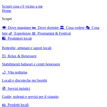
Scopri cosa c'è vicino a me
Home
Scopri
🍽 Dove mangiare
🛌 Dove dormire
🏛 Cosa vedere
🎭 Cosa
fare
🌿 Esperienze
📅 Programmi & Festival
🛍 Produttori locali
Botteghe, artigiani e sapori locali
🧖 Relax & Benessere
Stabilimenti balneari e centri benessere
🌙 Vita notturna
Locali e discoteche nei borghi
🧭 Servizi turistici
Guide, noleggi e servizi per il viaggio
🧀 Prodotti locali