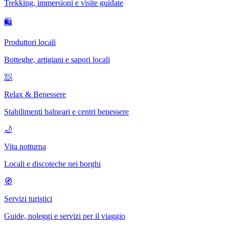
Trekking, immersioni e visite guidate
🛍
Produttori locali
Botteghe, artigiani e sapori locali
🧖
Relax & Benessere
Stabilimenti balneari e centri benessere
🌙
Vita notturna
Locali e discoteche nei borghi
🧭
Servizi turistici
Guide, noleggi e servizi per il viaggio