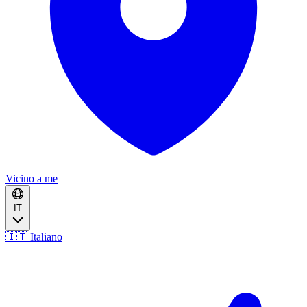
Vicino a me
IT
🇮🇹 Italiano