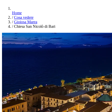
Home
/
Cosa vedere
/
Gioiosa Marea
/
Chiesa San Nicolò di Bari