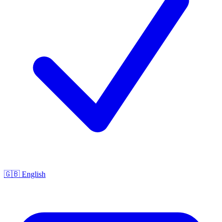
🇬🇧 English