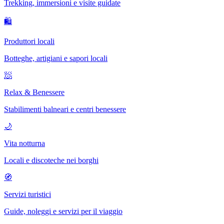
Trekking, immersioni e visite guidate
🛍
Produttori locali
Botteghe, artigiani e sapori locali
🧖
Relax & Benessere
Stabilimenti balneari e centri benessere
🌙
Vita notturna
Locali e discoteche nei borghi
🧭
Servizi turistici
Guide, noleggi e servizi per il viaggio