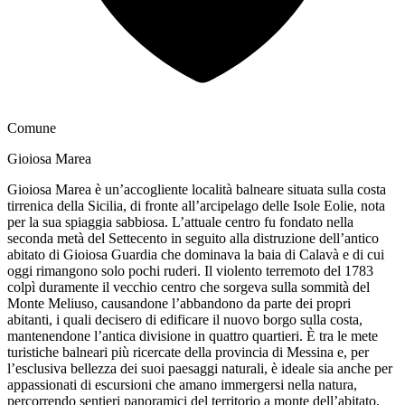
Comune
Gioiosa Marea
Gioiosa Marea è un’accogliente località balneare situata sulla costa
tirrenica della Sicilia, di fronte all’arcipelago delle Isole Eolie, nota
per la sua spiaggia sabbiosa. L’attuale centro fu fondato nella
seconda metà del Settecento in seguito alla distruzione dell’antico
abitato di Gioiosa Guardia che dominava la baia di Calavà e di cui
oggi rimangono solo pochi ruderi. Il violento terremoto del 1783
colpì duramente il vecchio centro che sorgeva sulla sommità del
Monte Meliuso, causandone l’abbandono da parte dei propri
abitanti, i quali decisero di edificare il nuovo borgo sulla costa,
mantenendone l’antica divisione in quattro quartieri. È tra le mete
turistiche balneari più ricercate della provincia di Messina e, per
l’esclusiva bellezza dei suoi paesaggi naturali, è ideale sia anche per
appassionati di escursioni che amano immergersi nella natura,
percorrendo sentieri panoramici del territorio a monte dell’abitato,