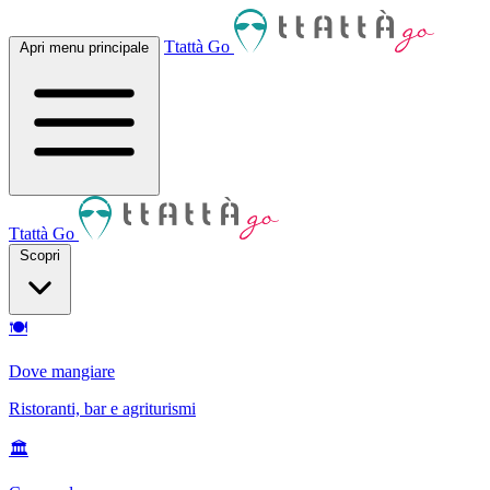
Ttattà Go
Apri menu principale
Ttattà Go
Scopri
🍽
Dove mangiare
Ristoranti, bar e agriturismi
🏛