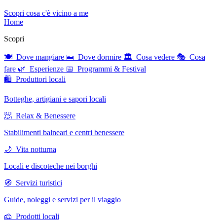
Scopri cosa c'è vicino a me
Home
Scopri
🍽 Dove mangiare
🛌 Dove dormire
🏛 Cosa vedere
🎭 Cosa
fare
🌿 Esperienze
📅 Programmi & Festival
🛍 Produttori locali
Botteghe, artigiani e sapori locali
🧖 Relax & Benessere
Stabilimenti balneari e centri benessere
🌙 Vita notturna
Locali e discoteche nei borghi
🧭 Servizi turistici
Guide, noleggi e servizi per il viaggio
🧀 Prodotti locali