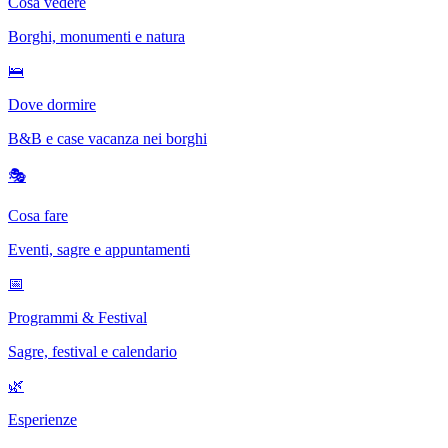
Cosa vedere
Borghi, monumenti e natura
🛌
Dove dormire
B&B e case vacanza nei borghi
🎭
Cosa fare
Eventi, sagre e appuntamenti
📅
Programmi & Festival
Sagre, festival e calendario
🌿
Esperienze