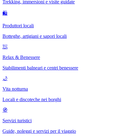
Trekking, immersioni e visite guidate
🛍
Produttori locali
Botteghe, artigiani e sapori locali
🧖
Relax & Benessere
Stabilimenti balneari e centri benessere
🌙
Vita notturna
Locali e discoteche nei borghi
🧭
Servizi turistici
Guide, noleggi e servizi per il viaggio