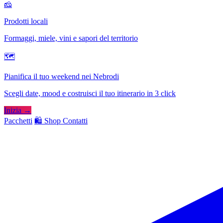
🧀
Prodotti locali
Formaggi, miele, vini e sapori del territorio
🗺
Pianifica il tuo weekend nei Nebrodi
Scegli date, mood e costruisci il tuo itinerario in 3 click
Inizia →
Pacchetti
🛍️ Shop
Contatti