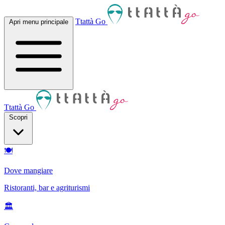
Ttattà Go
Apri menu principale
Ttattà Go
Scopri
🍽
Dove mangiare
Ristoranti, bar e agriturismi
🏛