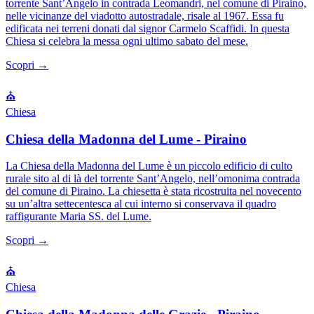
torrente Sant’Angelo in contrada Leomandri, nel comune di Piraino,
nelle vicinanze del viadotto autostradale, risale al 1967. Essa fu
edificata nei terreni donati dal signor Carmelo Scaffidi. In questa
Chiesa si celebra la messa ogni ultimo sabato del mese.
Scopri →
⛪
Chiesa
Chiesa della Madonna del Lume - Piraino
La Chiesa della Madonna del Lume è un piccolo edificio di culto
rurale sito al di là del torrente Sant’Angelo, nell’omonima contrada
del comune di Piraino. La chiesetta è stata ricostruita nel novecento
su un’altra settecentesca al cui interno si conservava il quadro
raffigurante Maria SS. del Lume.
Scopri →
⛪
Chiesa