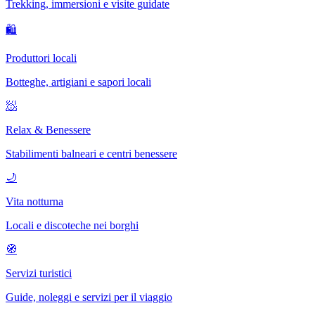
Trekking, immersioni e visite guidate
🛍
Produttori locali
Botteghe, artigiani e sapori locali
🧖
Relax & Benessere
Stabilimenti balneari e centri benessere
🌙
Vita notturna
Locali e discoteche nei borghi
🧭
Servizi turistici
Guide, noleggi e servizi per il viaggio