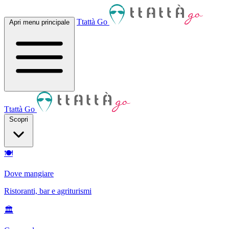
Ttattà Go
Apri menu principale
Ttattà Go
Scopri
🍽
Dove mangiare
Ristoranti, bar e agriturismi
🏛