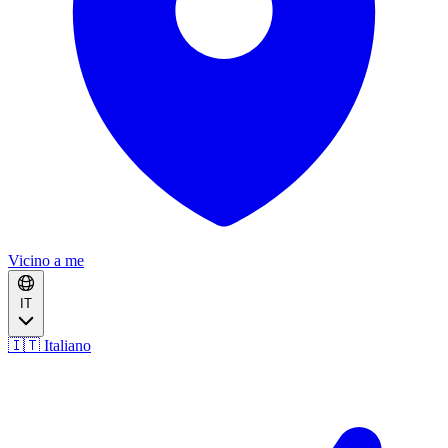
Vicino a me
IT
🇮🇹 Italiano