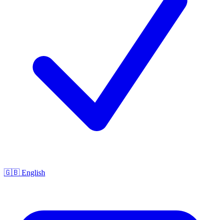
🇬🇧 English