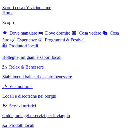
Scopri cosa c'è vicino a me
Home
Scopri
🍽 Dove mangiare
🛌 Dove dormire
🏛 Cosa vedere
🎭 Cosa
fare
🌿 Esperienze
📅 Programmi & Festival
🛍 Produttori locali
Botteghe, artigiani e sapori locali
🧖 Relax & Benessere
Stabilimenti balneari e centri benessere
🌙 Vita notturna
Locali e discoteche nei borghi
🧭 Servizi turistici
Guide, noleggi e servizi per il viaggio
🧀 Prodotti locali