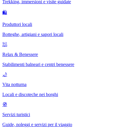
Trekking, immersioni e visite guidate
🛍
Produttori locali
Botteghe, artigiani e sapori locali
🧖
Relax & Benessere
Stabilimenti balneari e centri benessere
🌙
Vita notturna
Locali e discoteche nei borghi
🧭
Servizi turistici
Guide, noleggi e servizi per il viaggio