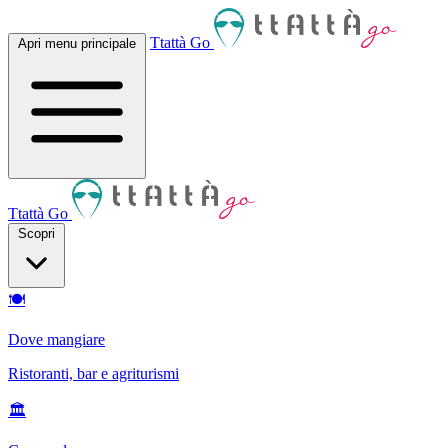
Ttattà Go
Apri menu principale
Ttattà Go
Scopri
🍽
Dove mangiare
Ristoranti, bar e agriturismi
🏛