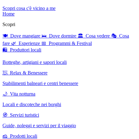
Scopri cosa c'è vicino a me
Home
Scopri
🍽 Dove mangiare
🛌 Dove dormire
🏛 Cosa vedere
🎭 Cosa
fare
🌿 Esperienze
📅 Programmi & Festival
🛍 Produttori locali
Botteghe, artigiani e sapori locali
🧖 Relax & Benessere
Stabilimenti balneari e centri benessere
🌙 Vita notturna
Locali e discoteche nei borghi
🧭 Servizi turistici
Guide, noleggi e servizi per il viaggio
🧀 Prodotti locali