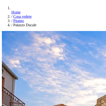
Home
/
Cosa vedere
/
Piraino
/
Palazzo Ducale