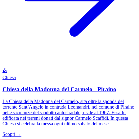
⛪
Chiesa
Chiesa della Madonna del Carmelo - Piraino
La Chiesa della Madonna del Carmelo, sita oltre la sponda del
torrente Sant’Angelo in contrada Leomandri, nel comune di Piraino,
nelle vicinanze del viadotto autostradale, risale al 1967. Essa fu
edificata nei terreni donati dal signor Carmelo Scaffidi. In questa
Chiesa si celebra la messa ogni ultimo sabato del mese.
Scopri →