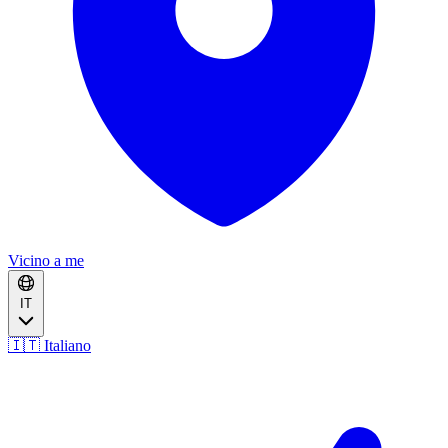
Vicino a me
IT
🇮🇹 Italiano