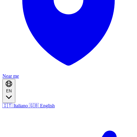
Near me
EN
🇮🇹 Italiano
🇬🇧 English