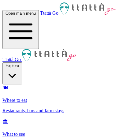
Ttattà Go
Open main menu
Ttattà Go
Explore
🍽
Where to eat
Restaurants, bars and farm stays
🏛
What to see