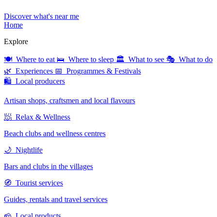
Discover what's near me
Home
Explore
🍽 Where to eat
🛌 Where to sleep
🏛 What to see
🎭 What to do
🌿 Experiences
📅 Programmes & Festivals
🛍 Local producers
Artisan shops, craftsmen and local flavours
🧖 Relax & Wellness
Beach clubs and wellness centres
🌙 Nightlife
Bars and clubs in the villages
🧭 Tourist services
Guides, rentals and travel services
🧀 Local products