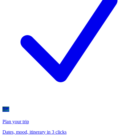
🗺
Plan your trip
Dates, mood, itinerary in 3 clicks