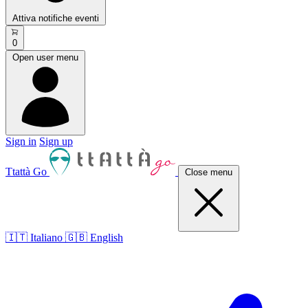
Attiva notifiche eventi
0
Open user menu
Sign in
Sign up
Ttattà Go
Close menu
🇮🇹 Italiano
🇬🇧 English