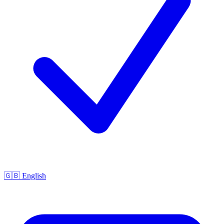
🇬🇧 English