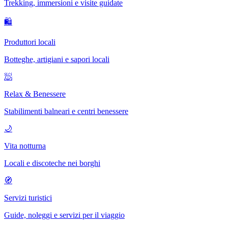
Trekking, immersioni e visite guidate
🛍
Produttori locali
Botteghe, artigiani e sapori locali
🧖
Relax & Benessere
Stabilimenti balneari e centri benessere
🌙
Vita notturna
Locali e discoteche nei borghi
🧭
Servizi turistici
Guide, noleggi e servizi per il viaggio