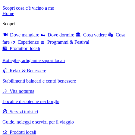
Scopri cosa c'è vicino a me
Home
Scopri
🍽 Dove mangiare
🛌 Dove dormire
🏛 Cosa vedere
🎭 Cosa
fare
🌿 Esperienze
📅 Programmi & Festival
🛍 Produttori locali
Botteghe, artigiani e sapori locali
🧖 Relax & Benessere
Stabilimenti balneari e centri benessere
🌙 Vita notturna
Locali e discoteche nei borghi
🧭 Servizi turistici
Guide, noleggi e servizi per il viaggio
🧀 Prodotti locali