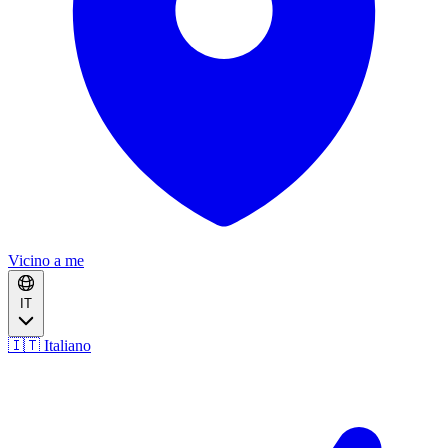
Vicino a me
IT
🇮🇹 Italiano