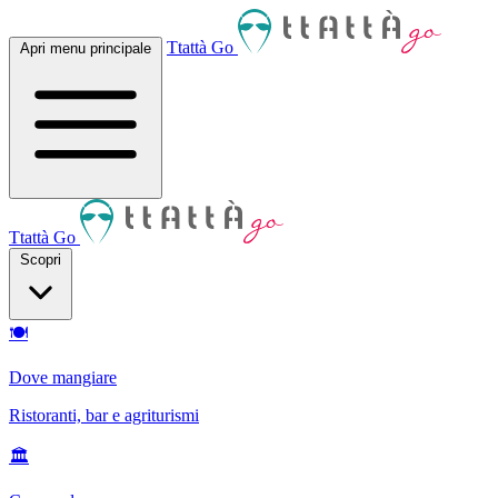
Ttattà Go
Apri menu principale
Ttattà Go
Scopri
🍽
Dove mangiare
Ristoranti, bar e agriturismi
🏛