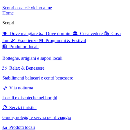
Scopri cosa c'è vicino a me
Home
Scopri
🍽 Dove mangiare
🛌 Dove dormire
🏛 Cosa vedere
🎭 Cosa
fare
🌿 Esperienze
📅 Programmi & Festival
🛍 Produttori locali
Botteghe, artigiani e sapori locali
🧖 Relax & Benessere
Stabilimenti balneari e centri benessere
🌙 Vita notturna
Locali e discoteche nei borghi
🧭 Servizi turistici
Guide, noleggi e servizi per il viaggio
🧀 Prodotti locali