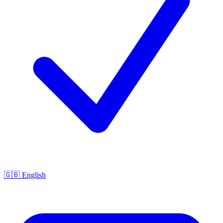
🇬🇧 English