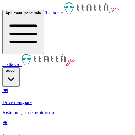
Ttattà Go
Apri menu principale
Ttattà Go
Scopri
🍽
Dove mangiare
Ristoranti, bar e agriturismi
🏛