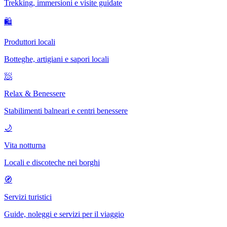
Trekking, immersioni e visite guidate
🛍
Produttori locali
Botteghe, artigiani e sapori locali
🧖
Relax & Benessere
Stabilimenti balneari e centri benessere
🌙
Vita notturna
Locali e discoteche nei borghi
🧭
Servizi turistici
Guide, noleggi e servizi per il viaggio