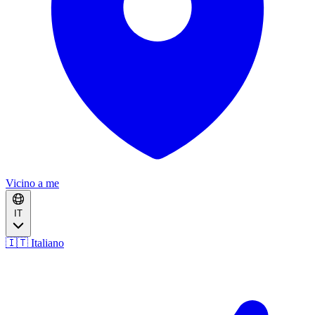
Vicino a me
IT
🇮🇹 Italiano