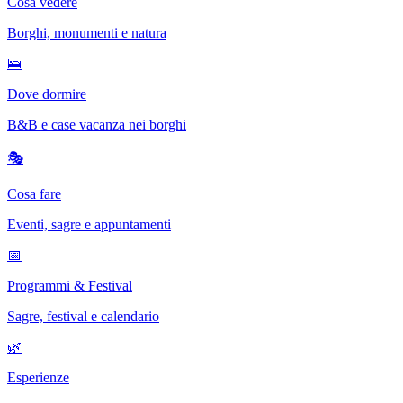
Cosa vedere
Borghi, monumenti e natura
🛌
Dove dormire
B&B e case vacanza nei borghi
🎭
Cosa fare
Eventi, sagre e appuntamenti
📅
Programmi & Festival
Sagre, festival e calendario
🌿
Esperienze