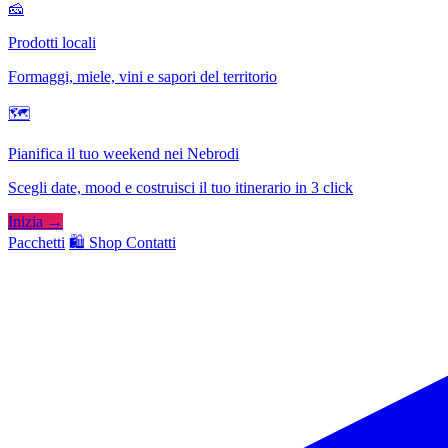
🧀
Prodotti locali
Formaggi, miele, vini e sapori del territorio
🗺
Pianifica il tuo weekend nei Nebrodi
Scegli date, mood e costruisci il tuo itinerario in 3 click
Inizia →
Pacchetti
🛍️ Shop
Contatti