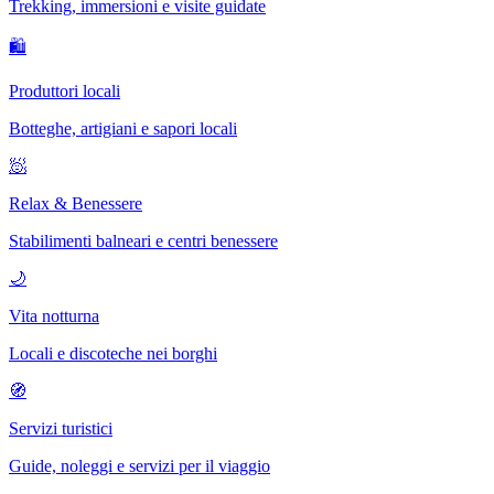
Trekking, immersioni e visite guidate
🛍
Produttori locali
Botteghe, artigiani e sapori locali
🧖
Relax & Benessere
Stabilimenti balneari e centri benessere
🌙
Vita notturna
Locali e discoteche nei borghi
🧭
Servizi turistici
Guide, noleggi e servizi per il viaggio