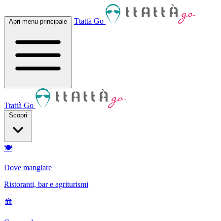
Ttattà Go
Apri menu principale
Ttattà Go
Scopri
🍽
Dove mangiare
Ristoranti, bar e agriturismi
🏛