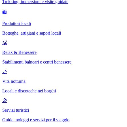
Trekking, immersioni e visite guidate
🛍
Produttori locali
Botteghe, artigiani e sapori locali
🧖
Relax & Benessere
Stabilimenti balneari e centri benessere
🌙
Vita notturna
Locali e discoteche nei borghi
🧭
Servizi turistici
Guide, noleggi e servizi per il viaggio