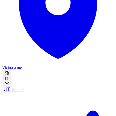
Vicino a me
IT
🇮🇹 Italiano