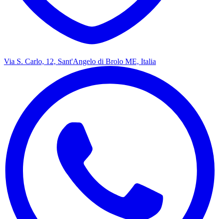
Via S. Carlo, 12, Sant'Angelo di Brolo ME, Italia