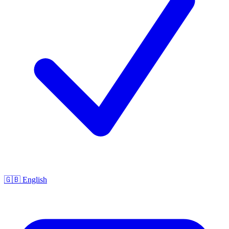
🇬🇧 English