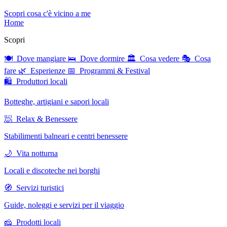
Scopri cosa c'è vicino a me
Home
Scopri
🍽 Dove mangiare
🛌 Dove dormire
🏛 Cosa vedere
🎭 Cosa
fare
🌿 Esperienze
📅 Programmi & Festival
🛍 Produttori locali
Botteghe, artigiani e sapori locali
🧖 Relax & Benessere
Stabilimenti balneari e centri benessere
🌙 Vita notturna
Locali e discoteche nei borghi
🧭 Servizi turistici
Guide, noleggi e servizi per il viaggio
🧀 Prodotti locali