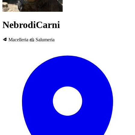
NebrodiCarni
🥩 Macelleria
🧀 Salumeria