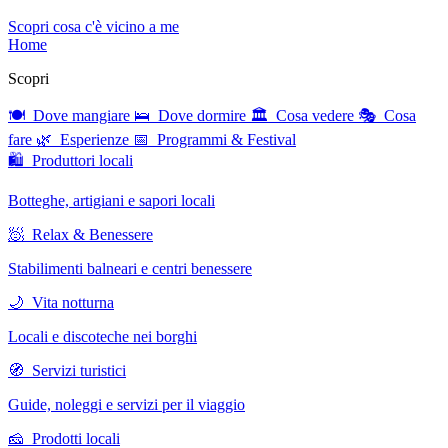
Scopri cosa c'è vicino a me
Home
Scopri
🍽 Dove mangiare
🛌 Dove dormire
🏛 Cosa vedere
🎭 Cosa
fare
🌿 Esperienze
📅 Programmi & Festival
🛍 Produttori locali
Botteghe, artigiani e sapori locali
🧖 Relax & Benessere
Stabilimenti balneari e centri benessere
🌙 Vita notturna
Locali e discoteche nei borghi
🧭 Servizi turistici
Guide, noleggi e servizi per il viaggio
🧀 Prodotti locali