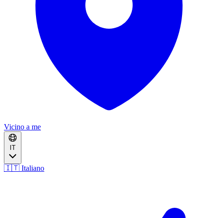
Vicino a me
IT
🇮🇹 Italiano