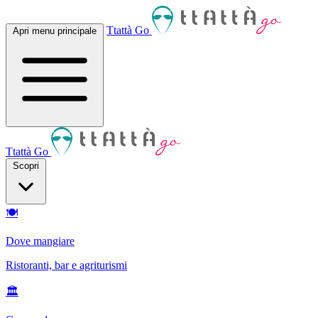
Ttattà Go
Apri menu principale
Ttattà Go
Scopri
🍽
Dove mangiare
Ristoranti, bar e agriturismi
🏛