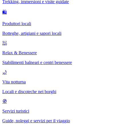
Trekking, immersioni e visite guidate
🛍
Produttori locali
Botteghe, artigiani e sapori locali
🧖
Relax & Benessere
Stabilimenti balneari e centri benessere
🌙
Vita notturna
Locali e discoteche nei borghi
🧭
Servizi turistici
Guide, noleggi e servizi per il viaggio