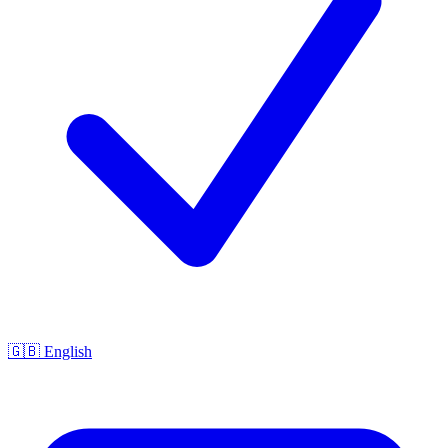
🇬🇧 English