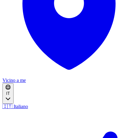
Vicino a me
IT
🇮🇹 Italiano