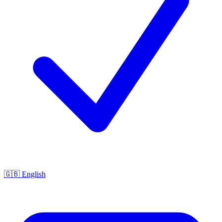
🇬🇧 English