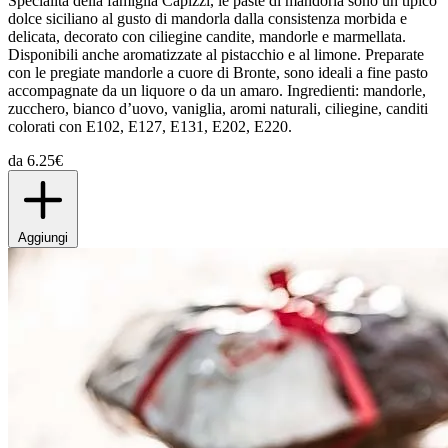
Specialità della famiglia Capizzi, le paste di mandorla sono un tipico
dolce siciliano al gusto di mandorla dalla consistenza morbida e
delicata, decorato con ciliegine candite, mandorle e marmellata.
Disponibili anche aromatizzate al pistacchio e al limone. Preparate
con le pregiate mandorle a cuore di Bronte, sono ideali a fine pasto
accompagnate da un liquore o da un amaro. Ingredienti: mandorle,
zucchero, bianco d’uovo, vaniglia, aromi naturali, ciliegine, canditi
colorati con E102, E127, E131, E202, E220.
da 6.25€
Aggiungi