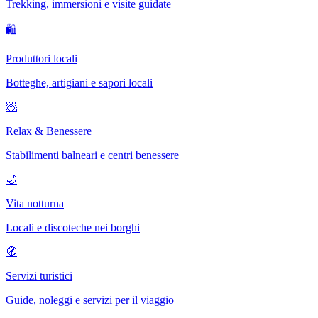
Trekking, immersioni e visite guidate
🛍
Produttori locali
Botteghe, artigiani e sapori locali
🧖
Relax & Benessere
Stabilimenti balneari e centri benessere
🌙
Vita notturna
Locali e discoteche nei borghi
🧭
Servizi turistici
Guide, noleggi e servizi per il viaggio