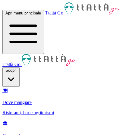
Ttattà Go
Apri menu principale
Ttattà Go
Scopri
🍽
Dove mangiare
Ristoranti, bar e agriturismi
🏛