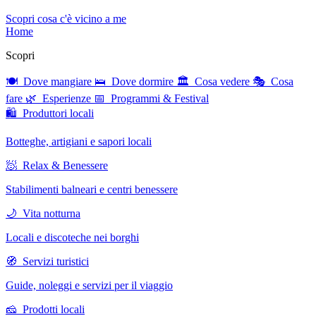
Scopri cosa c'è vicino a me
Home
Scopri
🍽 Dove mangiare
🛌 Dove dormire
🏛 Cosa vedere
🎭 Cosa
fare
🌿 Esperienze
📅 Programmi & Festival
🛍 Produttori locali
Botteghe, artigiani e sapori locali
🧖 Relax & Benessere
Stabilimenti balneari e centri benessere
🌙 Vita notturna
Locali e discoteche nei borghi
🧭 Servizi turistici
Guide, noleggi e servizi per il viaggio
🧀 Prodotti locali